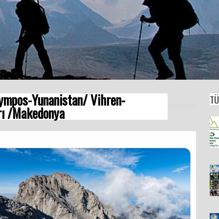
ympos-Yunanistan/ Vihren-
TÜ
arı /Makedonya