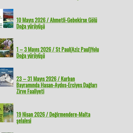
10 Mayıs 2026 / Ahmetli-Gebekirse Gölü
Doğa yürüyüşü
1 – 3 Mayıs 2026 / St Paul(Aziz Paul)Yolu
Doğa yürüyüşü
23 – 31 Mayıs 2026 / Kurban
9 Nisan 2026 /
28 Şubat-1 Mart / Erciyes
14-21 Mart 2026 /
18-25 
Bayramında Hasan-Aydos-Erciyes Dağları
s Dağı Transı
Kış Tırmanışı
Süphan&Ağrı Kış Tırmanışı
Bulgari
Zirve Faaliyeti
Dağları
19 Nisan 2026 / Değirmendere-Malta
şelalesi