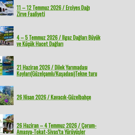
11 – 12 Temmuz 2026 / Erciyes Dağı
Zirve Faaliyeti
4 – 5 Temmuz 2026 / Ilgaz Dağları Büyük
ve Küçük Hacet Dağları
21 Haziran 2026 / Dilek Yarımadası
Koyları(Güzelçamlı/Kuşadası)Tekne turu
26 Nisan 2026 / Kavacık-Güzelbahçe
26 Haziran – 4 Temmuz 2026 / Çorum-
Amasya-Tokat-Sivas’ta Yürüyüşler