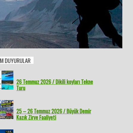
M DUYURULAR
26 Temmuz 2026 / Dikili koyları Tekne
Turu
25 – 26 Temmuz 2026 / Büyük Demir
Kazık Zirve Faaliyeti