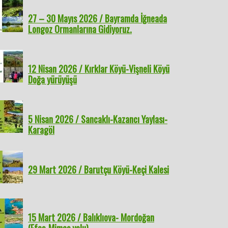
27 – 30 Mayıs 2026 / Bayramda İğneada
Longoz Ormanlarına Gidiyoruz.
12 Nisan 2026 / Kırklar Köyü-Vişneli Köyü
Doğa yürüyüşü
5 Nisan 2026 / Sancaklı-Kazancı Yaylası-
Karagöl
29 Mart 2026 / Barutçu Köyü-Keçi Kalesi
15 Mart 2026 / Balıklıova- Mordoğan