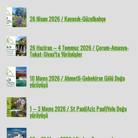
26 Nisan 2026 / Kavacık-Güzelbahçe
26 Haziran – 4 Temmuz 2026 / Çorum-Amasya-
Tokat-Sivas’ta Yürüyüşler
10 Mayıs 2026 / Ahmetli-Gebekirse Gölü Doğa
yürüyüşü
1 – 3 Mayıs 2026 / St Paul(Aziz Paul)Yolu Doğa
yürüyüşü