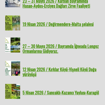
23 – 31 Mayıs 2026 / Kurban Bayramında
Hasan-Aydos-Erciyes Dağları Zirve Faaliyeti
19 Nisan 2026 / Değirmendere-Malta şelalesi
27 – 30 Mayıs 2026 / Bayramda İğneada Longoz
Ormanlarına Gidiyoruz.
12 Nisan 2026 / Kırklar Köyü-Vişneli Köyü Doğa
yürüyüşü
5 Nisan 2026 / Sancaklı-Kazancı Yaylası-Karagöl