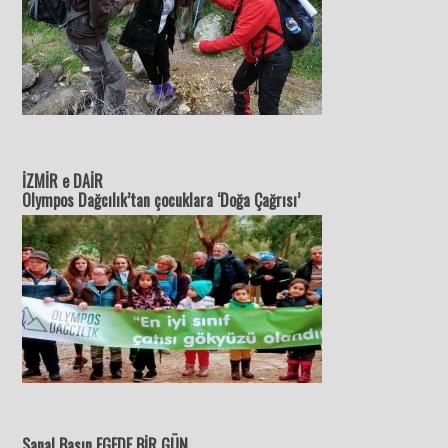
İZMİR e DAİR
Olympos Dağcılık’tan çocuklara ‘Doğa Çağrısı’
Sanal Basın EGEDE BİR GÜN