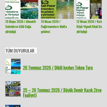
10 Mayıs 2026 / Ahmetli-
19 Nisan 2026 /
12 Nisan 2026 / Kırklar
Gebekirse Gölü Doğa
Değirmendere-Malta
Köyü-Vişneli Köyü Doğa
yürüyüşü
şelalesi
yürüyüşü
TÜM DUYURULAR
26 Temmuz 2026 / Dikili koyları Tekne Turu
25 – 26 Temmuz 2026 / Büyük Demir Kazık Zirve
Faaliyeti