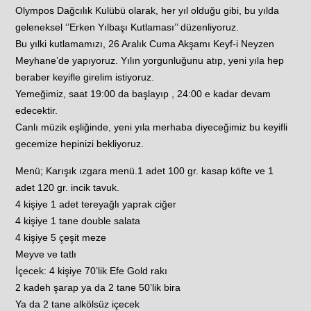
Olympos Dağcılık Kulübü olarak, her yıl olduğu gibi, bu yılda
geleneksel ‘’Erken Yılbaşı Kutlaması’’ düzenliyoruz.
Bu yılki kutlamamızı, 26 Aralık Cuma Akşamı Keyf-i Neyzen
Meyhane’de yapıyoruz. Yılın yorgunluğunu atıp, yeni yıla hep
beraber keyifle girelim istiyoruz.
Yemeğimiz, saat 19:00 da başlayıp , 24:00 e kadar devam
edecektir.
Canlı müzik eşliğinde, yeni yıla merhaba diyeceğimiz bu keyifli
gecemize hepinizi bekliyoruz.
Menü; Karışık ızgara menü.1 adet 100 gr. kasap köfte ve 1
adet 120 gr. incik tavuk.
4 kişiye 1 adet tereyağlı yaprak ciğer
4 kişiye 1 tane double salata
4 kişiye 5 çeşit meze
Meyve ve tatlı
İçecek: 4 kişiye 70’lik Efe Gold rakı
2 kadeh şarap ya da 2 tane 50’lik bira
Ya da 2 tane alkölsüz içecek