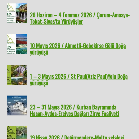
26 Haziran – 4 Temmuz 2026 / Çorum-Amasya-
Tokat-Sivas’ta Yürüyüşler
10 Mayıs 2026 / Ahmetli-Gebekirse Gölü Doğa
yürüyüşü
1 – 3 Mayıs 2026 / St Paul(Aziz Paul)Yolu Doğa
yürüyüşü
23 – 31 Mayıs 2026 / Kurban Bayramında
Hasan-Aydos-Erciyes Dağları Zirve Faaliyeti
19 Nisan 2026 / Değirmendere-Malta şelalesi