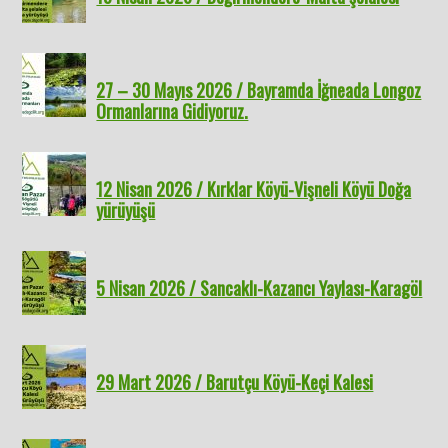
27 – 30 Mayıs 2026 / Bayramda İğneada Longoz
Ormanlarına Gidiyoruz.
12 Nisan 2026 / Kırklar Köyü-Vişneli Köyü Doğa
yürüyüşü
5 Nisan 2026 / Sancaklı-Kazancı Yaylası-Karagöl
29 Mart 2026 / Barutçu Köyü-Keçi Kalesi