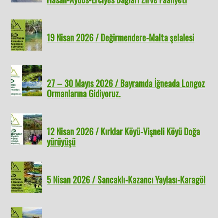
19 Nisan 2026 / Değirmendere-Malta şelalesi
27 – 30 Mayıs 2026 / Bayramda İğneada Longoz
Ormanlarına Gidiyoruz.
12 Nisan 2026 / Kırklar Köyü-Vişneli Köyü Doğa
yürüyüşü
5 Nisan 2026 / Sancaklı-Kazancı Yaylası-Karagöl