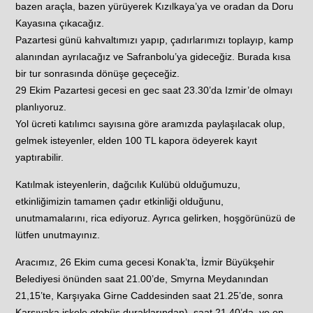
bazen araçla, bazen yürüyerek Kızılkaya’ya ve oradan da Doru
Kayasına çıkacağız.
Pazartesi günü kahvaltımızı yapıp, çadırlarımızı toplayıp, kamp
alanından ayrılacağız ve Safranbolu’ya gideceğiz. Burada kısa
bir tur sonrasında dönüşe geçeceğiz.
29 Ekim Pazartesi gecesi en gec saat 23.30’da Izmir’de olmayı
planlıyoruz.
Yol ücreti katılımcı sayısına göre aramızda paylaşılacak olup,
gelmek isteyenler, elden 100 TL kapora ödeyerek kayıt
yaptırabilir.
Katılmak isteyenlerin, dağcılık Kulübü olduğumuzu,
etkinliğimizin tamamen çadır etkinliği olduğunu,
unutmamalarını, rica ediyoruz. Ayrıca gelirken, hoşgörünüzü de
lütfen unutmayınız.
Aracımız, 26 Ekim cuma gecesi Konak’ta, İzmir Büyükşehir
Belediyesi önünden saat 21.00’de, Smyrna Meydanından
21,15’te, Karşıyaka Girne Caddesinden saat 21.25’de, sonra
Karşıyaka iskele otobüs duraklarından), saat 21.40’da, ve en