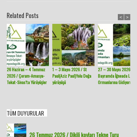
Related Posts
<
>
26 Haziran – 4 Temmuz
1 – 3 Mayıs 2026 / St
27 – 30 Mayıs 2026 /
2026 / Çorum-Amasya-
Paul(Aziz Paul)Yolu Doğa
Bayramda İğneada Long
Tokat-Sivas’ta Yürüyüşler
yürüyüşü
Ormanlarına Gidiyoruz.
TÜM DUYURULAR
26 Temmuz 2026 / Dikili koyları Tekne Turu