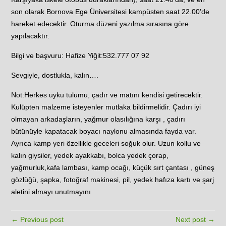
son olarak Bornova Ege Üniversitesi kampüsten saat 22.00’de
hareket edecektir. Oturma düzeni yazılma sırasına göre
yapılacaktır.
Bilgi ve başvuru: Hafize Yiğit:532.777 07 92
Sevgiyle, dostlukla, kalın….
Not:Herkes uyku tulumu, çadır ve matını kendisi getirecektir.
Kulüpten malzeme isteyenler mutlaka bildirmelidir. Çadırı iyi
olmayan arkadaşların, yağmur olasılığına karşı , çadırı
bütünüyle kapatacak boyacı naylonu almasında fayda var.
Ayrıca kamp yeri özellikle geceleri soğuk olur. Uzun kollu ve
kalın giysiler, yedek ayakkabı, bolca yedek çorap,
yağmurluk,kafa lambası, kamp ocağı, küçük sırt çantası , güneş
gözlüğü, şapka, fotoğraf makinesi, pil, yedek hafıza kartı ve şarj
aletini almayı unutmayını
← Previous post
Next post →