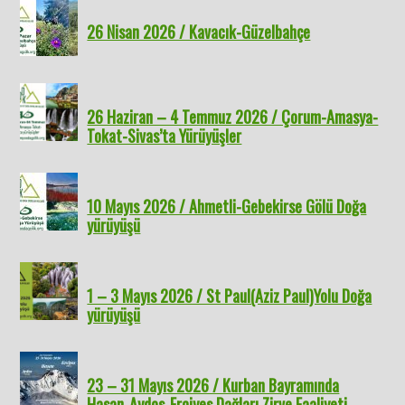
26 Nisan 2026 / Kavacık-Güzelbahçe
26 Haziran – 4 Temmuz 2026 / Çorum-Amasya-
Tokat-Sivas’ta Yürüyüşler
10 Mayıs 2026 / Ahmetli-Gebekirse Gölü Doğa
yürüyüşü
1 – 3 Mayıs 2026 / St Paul(Aziz Paul)Yolu Doğa
yürüyüşü
23 – 31 Mayıs 2026 / Kurban Bayramında
Hasan-Aydos-Erciyes Dağları Zirve Faaliyeti