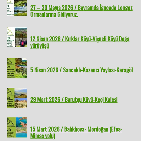
27 – 30 Mayıs 2026 / Bayramda İğneada Longoz
Ormanlarına Gidiyoruz.
12 Nisan 2026 / Kırklar Köyü-Vişneli Köyü Doğa
yürüyüşü
5 Nisan 2026 / Sancaklı-Kazancı Yaylası-Karagöl
29 Mart 2026 / Barutçu Köyü-Keçi Kalesi
15 Mart 2026 / Balıklıova- Mordoğan (Efes-
Mimas yolu)