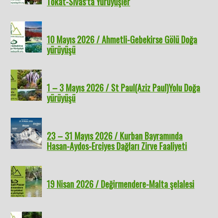
Tokat-Sivas’ta Yürüyüşler
10 Mayıs 2026 / Ahmetli-Gebekirse Gölü Doğa
yürüyüşü
1 – 3 Mayıs 2026 / St Paul(Aziz Paul)Yolu Doğa
yürüyüşü
23 – 31 Mayıs 2026 / Kurban Bayramında
Hasan-Aydos-Erciyes Dağları Zirve Faaliyeti
19 Nisan 2026 / Değirmendere-Malta şelalesi