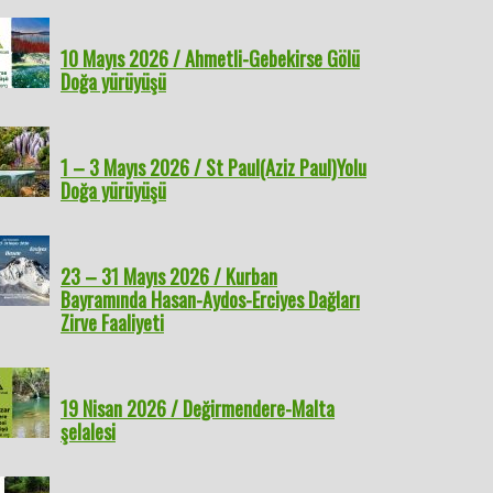
10 Mayıs 2026 / Ahmetli-Gebekirse Gölü
Doğa yürüyüşü
1 – 3 Mayıs 2026 / St Paul(Aziz Paul)Yolu
Doğa yürüyüşü
23 – 31 Mayıs 2026 / Kurban
Bayramında Hasan-Aydos-Erciyes Dağları
Zirve Faaliyeti
19 Nisan 2026 / Değirmendere-Malta
şelalesi