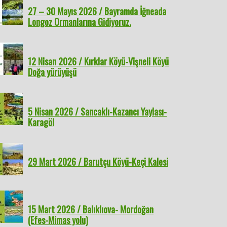
27 – 30 Mayıs 2026 / Bayramda İğneada
Longoz Ormanlarına Gidiyoruz.
12 Nisan 2026 / Kırklar Köyü-Vişneli Köyü
Doğa yürüyüşü
5 Nisan 2026 / Sancaklı-Kazancı Yaylası-
Karagöl
29 Mart 2026 / Barutçu Köyü-Keçi Kalesi
15 Mart 2026 / Balıklıova- Mordoğan
(Efes-Mimas yolu)