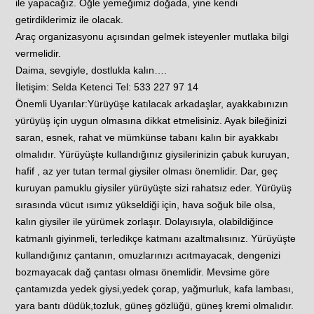
ile yapacağız. Öğle yemeğimiz doğada, yine kendi
getirdiklerimiz ile olacak.
Araç organizasyonu açısından gelmek isteyenler mutlaka bilgi
vermelidir.
Daima, sevgiyle, dostlukla kalın….
İletişim: Selda Ketenci Tel: 533 227 97 14
Önemli Uyarılar:Yürüyüşe katılacak arkadaşlar, ayakkabınızın
yürüyüş için uygun olmasına dikkat etmelisiniz. Ayak bileğinizi
saran, esnek, rahat ve mümkünse tabanı kalın bir ayakkabı
olmalıdır. Yürüyüşte kullandığınız giysilerinizin çabuk kuruyan,
hafif , az yer tutan termal giysiler olması önemlidir. Dar, geç
kuruyan pamuklu giysiler yürüyüşte sizi rahatsız eder. Yürüyüş
sırasında vücut ısımız yükseldiği için, hava soğuk bile olsa,
kalın giysiler ile yürümek zorlaşır. Dolayısıyla, olabildiğince
katmanlı giyinmeli, terledikçe katmanı azaltmalısınız. Yürüyüşte
kullandığınız çantanın, omuzlarınızı acıtmayacak, dengenizi
bozmayacak dağ çantası olması önemlidir. Mevsime göre
çantamızda yedek giysi,yedek çorap, yağmurluk, kafa lambası,
yara bantı düdük,tozluk, güneş gözlüğü, güneş kremi olmalıdır.