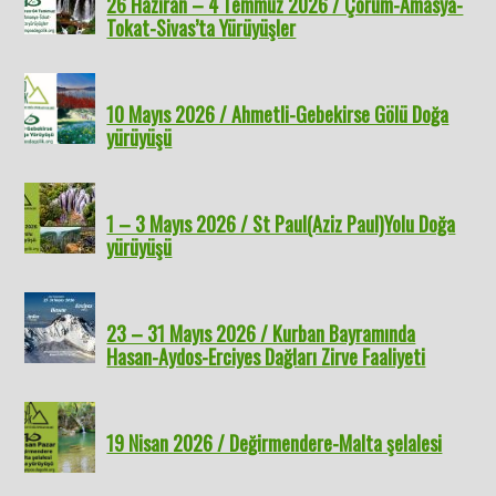
26 Haziran – 4 Temmuz 2026 / Çorum-Amasya-
Tokat-Sivas’ta Yürüyüşler
10 Mayıs 2026 / Ahmetli-Gebekirse Gölü Doğa
yürüyüşü
1 – 3 Mayıs 2026 / St Paul(Aziz Paul)Yolu Doğa
yürüyüşü
23 – 31 Mayıs 2026 / Kurban Bayramında
Hasan-Aydos-Erciyes Dağları Zirve Faaliyeti
19 Nisan 2026 / Değirmendere-Malta şelalesi