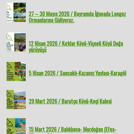
27 – 30 Mayıs 2026 / Bayramda İğneada Longoz
Ormanlarına Gidiyoruz.
12 Nisan 2026 / Kırklar Köyü-Vişneli Köyü Doğa
yürüyüşü
5 Nisan 2026 / Sancaklı-Kazancı Yaylası-Karagöl
29 Mart 2026 / Barutçu Köyü-Keçi Kalesi
15 Mart 2026 / Balıklıova- Mordoğan (Efes-