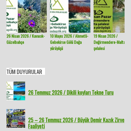
26 Nisan 2026 / Kavacık-
10 Mayıs 2026 / Ahmetli-
19 Nisan 2026 /
Güzelbahçe
Gebekirse Gölü Doğa
Değirmendere-Malta
yürüyüşü
şelalesi
TÜM DUYURULAR
26 Temmuz 2026 / Dikili koyları Tekne Turu
25 – 26 Temmuz 2026 / Büyük Demir Kazık Zirve
Faaliyeti