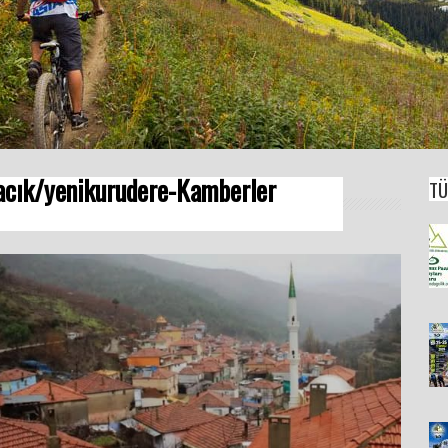
acık/yenikurudere-Kamberler
TÜ