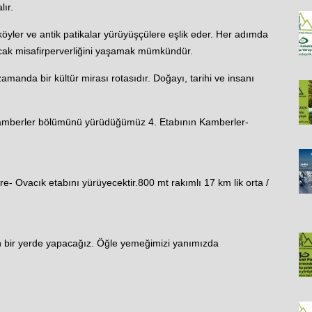
lır.
 köyler ve antik patikalar yürüyüşçülere eşlik eder. Her adımda
ıcak misafirperverliğini yaşamak mümkündür.
zamanda bir kültür mirası rotasıdır. Doğayı, tarihi ve insanı
amberler bölümünü yürüdüğümüz 4. Etabının Kamberler-
e- Ovacık etabını yürüyecektir.800 mt rakımlı 17 km lik orta /
n bir yerde yapacağız. Öğle yemeğimizi yanımızda