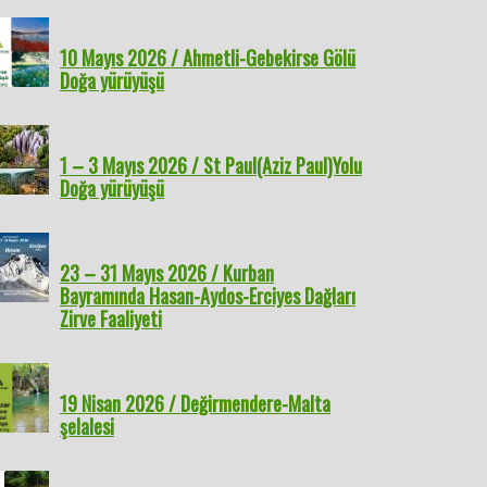
10 Mayıs 2026 / Ahmetli-Gebekirse Gölü
Doğa yürüyüşü
1 – 3 Mayıs 2026 / St Paul(Aziz Paul)Yolu
Doğa yürüyüşü
23 – 31 Mayıs 2026 / Kurban
Bayramında Hasan-Aydos-Erciyes Dağları
Zirve Faaliyeti
19 Nisan 2026 / Değirmendere-Malta
şelalesi