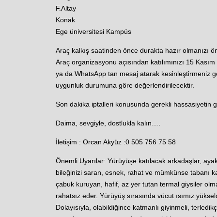
F.Altay
Konak
Ege üniversitesi Kampüs
Araç kalkış saatinden önce durakta hazır olmanızı ön
Araç organizasyonu açısından katılımınızı 15 Kasım 
ya da WhatsApp tan mesaj atarak kesinleştirmeniz ger
uygunluk durumuna göre değerlendirilecektir.
Son dakika iptalleri konusunda gerekli hassasiyetin g
Daima, sevgiyle, dostlukla kalın….
İletişim : Orcan Akyüz :0 505 756 75 58
Önemli Uyarılar: Yürüyüşe katılacak arkadaşlar, ayak
bileğinizi saran, esnek, rahat ve mümkünse tabanı kalı
çabuk kuruyan, hafif, az yer tutan termal giysiler ol
rahatsız eder. Yürüyüş sırasında vücut ısımız yükseldiğ
Dolayısıyla, olabildiğince katmanlı giyinmeli, terledi