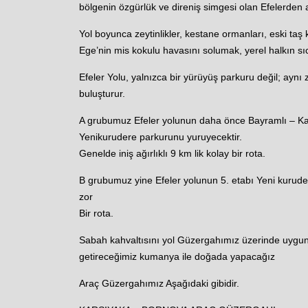
bölgenin özgürlük ve direniş simgesi olan Efelerden a
Yol boyunca zeytinlikler, kestane ormanları, eski taş
Ege’nin mis kokulu havasını solumak, yerel halkın s
Efeler Yolu, yalnızca bir yürüyüş parkuru değil; aynı 
buluşturur.
A grubumuz Efeler yolunun daha önce Bayramlı – K
Yenikurudere parkurunu yuruyecektir.
Genelde iniş ağırlıklı 9 km lik kolay bir rota.
B grubumuz yine Efeler yolunun 5. etabı Yeni kuruder
zor
Bir rota.
Sabah kahvaltısını yol Güzergahımız üzerinde uygu
getireceğimiz kumanya ile doğada yapacağız
Araç Güzergahımız Aşağıdaki gibidir.