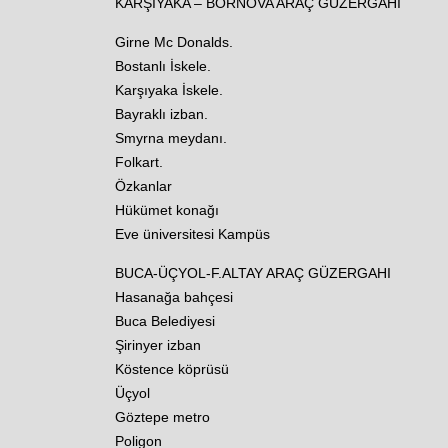
KARŞIYAKA – BORNOVA ARAÇ GÜZERGAHI
Girne Mc Donalds.
Bostanlı İskele.
Karşıyaka İskele.
Bayraklı izban.
Smyrna meydanı.
Folkart.
Özkanlar
Hükümet konağı
Eve üniversitesi Kampüs
BUCA-ÜÇYOL-F.ALTAY ARAÇ GÜZERGAHI
Hasanağa bahçesi
Buca Belediyesi
Şirinyer izban
Köstence köprüsü
Üçyol
Göztepe metro
Poligon