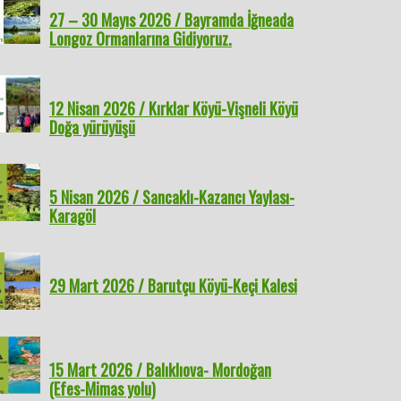
27 – 30 Mayıs 2026 / Bayramda İğneada
Longoz Ormanlarına Gidiyoruz.
12 Nisan 2026 / Kırklar Köyü-Vişneli Köyü
Doğa yürüyüşü
5 Nisan 2026 / Sancaklı-Kazancı Yaylası-
Karagöl
29 Mart 2026 / Barutçu Köyü-Keçi Kalesi
15 Mart 2026 / Balıklıova- Mordoğan
(Efes-Mimas yolu)