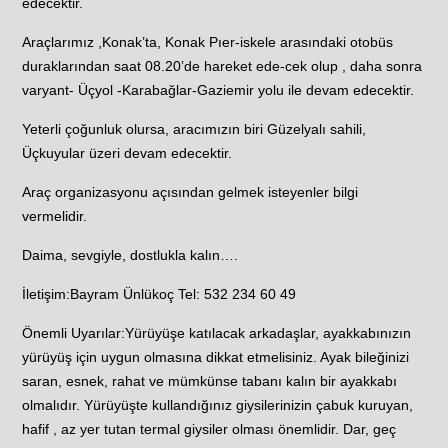
edecektir.
Araçlarımız ,Konak’ta, Konak Pıer-iskele arasındaki otobüs
duraklarından saat 08.20’de hareket ede-cek olup , daha sonra
varyant- Üçyol -Karabağlar-Gaziemir yolu ile devam edecektir.
Yeterli çoğunluk olursa, aracımızın biri Güzelyalı sahili,
Üçkuyular üzeri devam edecektir.
Araç organizasyonu açısından gelmek isteyenler bilgi
vermelidir.
Daima, sevgiyle, dostlukla kalın….
İletişim:Bayram Ünlükoç Tel: 532 234 60 49
Önemli Uyarılar:Yürüyüşe katılacak arkadaşlar, ayakkabınızın
yürüyüş için uygun olmasına dikkat etmelisiniz. Ayak bileğinizi
saran, esnek, rahat ve mümkünse tabanı kalın bir ayakkabı
olmalıdır. Yürüyüşte kullandığınız giysilerinizin çabuk kuruyan,
hafif , az yer tutan termal giysiler olması önemlidir. Dar, geç