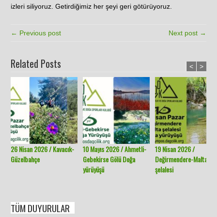
izleri siliyoruz. Getirdiğimiz her şeyi geri götürüyoruz.
← Previous post
Next post →
Related Posts
<
>
26 Nisan 2026 / Kavacık-
10 Mayıs 2026 / Ahmetli-
19 Nisan 2026 /
Güzelbahçe
Gebekirse Gölü Doğa
Değirmendere-Malta
yürüyüşü
şelalesi
TÜM DUYURULAR