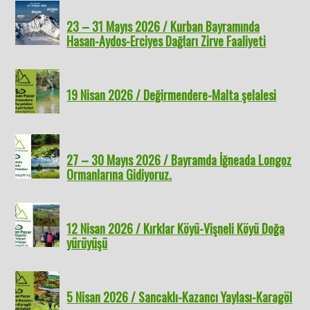
23 – 31 Mayıs 2026 / Kurban Bayramında
Hasan-Aydos-Erciyes Dağları Zirve Faaliyeti
19 Nisan 2026 / Değirmendere-Malta şelalesi
27 – 30 Mayıs 2026 / Bayramda İğneada Longoz
Ormanlarına Gidiyoruz.
12 Nisan 2026 / Kırklar Köyü-Vişneli Köyü Doğa
yürüyüşü
5 Nisan 2026 / Sancaklı-Kazancı Yaylası-Karagöl