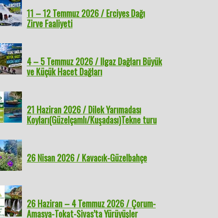
11 – 12 Temmuz 2026 / Erciyes Dağı
Zirve Faaliyeti
4 – 5 Temmuz 2026 / Ilgaz Dağları Büyük
ve Küçük Hacet Dağları
21 Haziran 2026 / Dilek Yarımadası
Koyları(Güzelçamlı/Kuşadası)Tekne turu
26 Nisan 2026 / Kavacık-Güzelbahçe
26 Haziran – 4 Temmuz 2026 / Çorum-
Amasya-Tokat-Sivas’ta Yürüyüşler