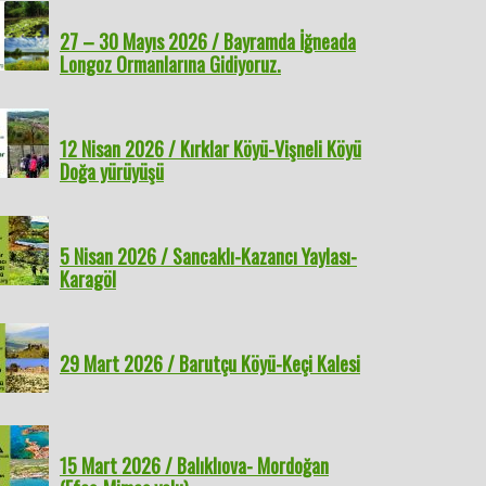
ane ve Giresun
Bayramda Kocaeli ve
köyü-Su uçuran Şelalesi
Olympo
27 – 30 Mayıs 2026 / Bayramda İğneada
rına Gidiyoruz
Sakarya’nın Doğasına
Gelene
Longoz Ormanlarına Gidiyoruz.
Konuk Olacağız
12 Nisan 2026 / Kırklar Köyü-Vişneli Köyü
Doğa yürüyüşü
5 Nisan 2026 / Sancaklı-Kazancı Yaylası-
Karagöl
29 Mart 2026 / Barutçu Köyü-Keçi Kalesi
15 Mart 2026 / Balıklıova- Mordoğan