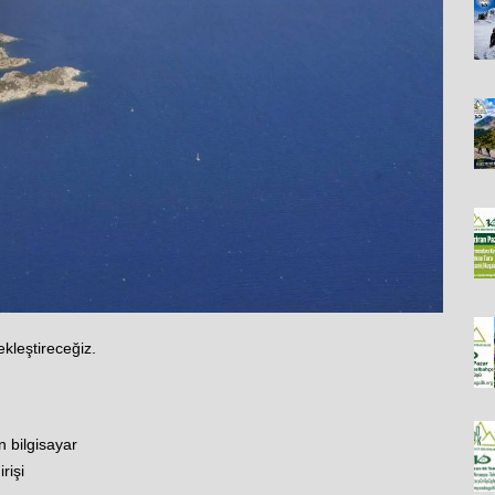
kleştireceğiz.
 bilgisayar
rişi