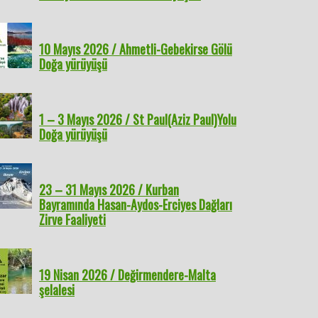
10 Mayıs 2026 / Ahmetli-Gebekirse Gölü
Doğa yürüyüşü
1 – 3 Mayıs 2026 / St Paul(Aziz Paul)Yolu
Doğa yürüyüşü
23 – 31 Mayıs 2026 / Kurban
Bayramında Hasan-Aydos-Erciyes Dağları
Zirve Faaliyeti
19 Nisan 2026 / Değirmendere-Malta
şelalesi
 Temmuz 2025 /
5 – 9 Haziran 2025 /
4 Mayıs 2025 / Karakuzu
25 – 2