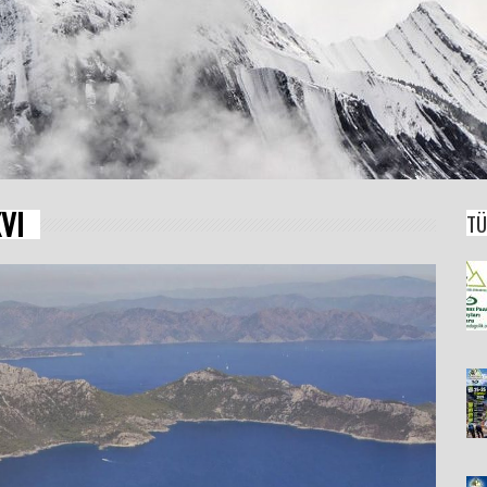
XVI
TÜ