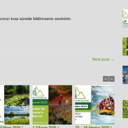
rınızı kısa sürede bildirirseniz sevinirim.
Next post →
<
>
0 Mayıs 2026 /
1-2 Kasım 2025 /
23 – 24 Ağustos 2025 /
6 – 13