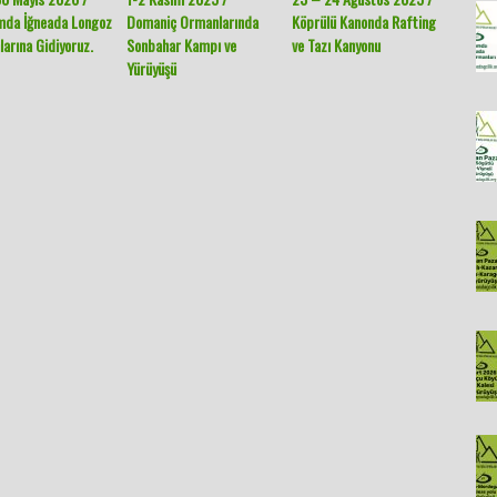
mda İğneada Longoz
Domaniç Ormanlarında
Köprülü Kanonda Rafting
Gümüşh
arına Gidiyoruz.
Sonbahar Kampı ve
ve Tazı Kanyonu
Yaylala
Yürüyüşü