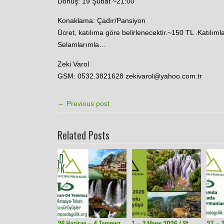
Dönüş: 19 Şubat ~21:00
Konaklama: Çadır/Pansiyon
Ücret, katılıma göre belirlenecektir.~150 TL .Katılımla
Selamlarımla…
Zeki Varol
GSM: 0532.3821628 zekivarol@yahoo.com.tr
← Previous post
Related Posts
26 Haziran – 4 Temmuz
1 – 3 Mayıs 2026 / St
27 – 3