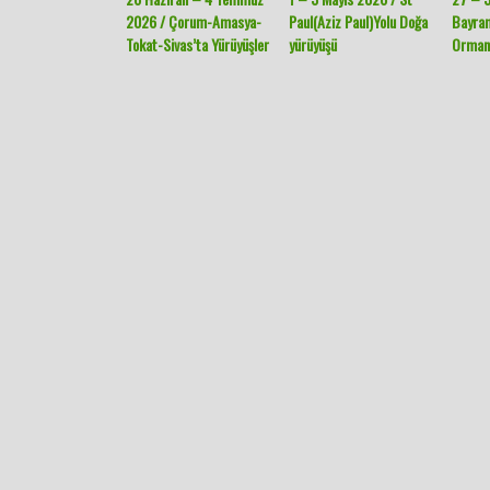
2026 / Çorum-Amasya-
Paul(Aziz Paul)Yolu Doğa
Bayra
Tokat-Sivas’ta Yürüyüşler
yürüyüşü
Ormanl