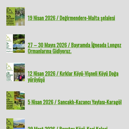
19 Nisan 2026 / Değirmendere-Malta şelalesi
27 – 30 Mayıs 2026 / Bayramda İğneada Longoz
Ormanlarına Gidiyoruz.
12 Nisan 2026 / Kırklar Köyü-Vişneli Köyü Doğa
yürüyüşü
5 Nisan 2026 / Sancaklı-Kazancı Yaylası-Karagöl
29 Mart 2026 / Barutçu Köyü-Keçi Kalesi