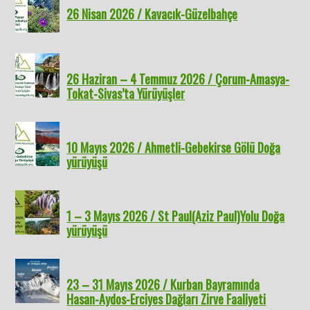
26 Nisan 2026 / Kavacık-Güzelbahçe
26 Haziran – 4 Temmuz 2026 / Çorum-Amasya-
Tokat-Sivas’ta Yürüyüşler
10 Mayıs 2026 / Ahmetli-Gebekirse Gölü Doğa
yürüyüşü
1 – 3 Mayıs 2026 / St Paul(Aziz Paul)Yolu Doğa
yürüyüşü
23 – 31 Mayıs 2026 / Kurban Bayramında
Hasan-Aydos-Erciyes Dağları Zirve Faaliyeti