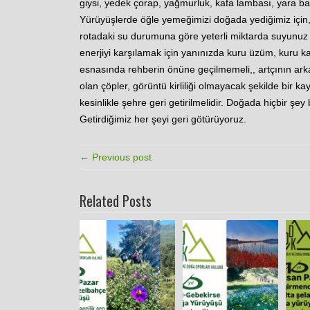
giysi, yedek çorap, yağmurluk, kafa lambası, yara ba
Yürüyüşlerde öğle yemeğimizi doğada yediğimiz için, h
rotadaki su durumuna göre yeterli miktarda suyunuz 
enerjiyi karşılamak için yanınızda kuru üzüm, kuru ka
esnasında rehberin önüne geçilmemeli,, artçının arka
olan çöpler, görüntü kirliliği olmayacak şekilde bir k
kesinlikle şehre geri getirilmelidir. Doğada hiçbir şey 
Getirdiğimiz her şeyi geri götürüyoruz.
← Previous post
Related Posts