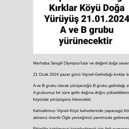
Merhaba Sevgili Olympos’lular ve değerli doğa sever
21 Ocak 2024 pazar günü Vişneli-Gelindağı-kırklar 
A ve B grubu olarak yürüyeceğiz.B grubu gelindağı zi
A grubumuz bir süre gelin dağına doğru yükseldikte
köyünde yürüyüşünü bitirecektir.
Kahvaltımızı Vişneli Köyü kahvelerinde yapacagiz.Köyd
almanız önerilir.Ögle yemeğimizi yanımızda getirec
Etkinliğe katılımınızı kesinleştirmek için ilgili num