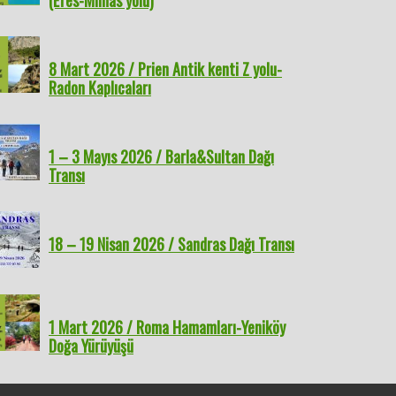
(Efes-Mimas yolu)
t 2026 / Barutçu
15 Mart 2026 / Balıklıova-
8 Mart 2026 / Prien Antik
1 Mart
eçi Kalesi
Mordoğan (Efes-Mimas
kenti Z yolu- Radon
Hamaml
yolu)
Kaplıcaları
Yürüyü
8 Mart 2026 / Prien Antik kenti Z yolu-
Radon Kaplıcaları
1 – 3 Mayıs 2026 / Barla&Sultan Dağı
Transı
18 – 19 Nisan 2026 / Sandras Dağı Transı
1 Mart 2026 / Roma Hamamları-Yeniköy
Doğa Yürüyüşü