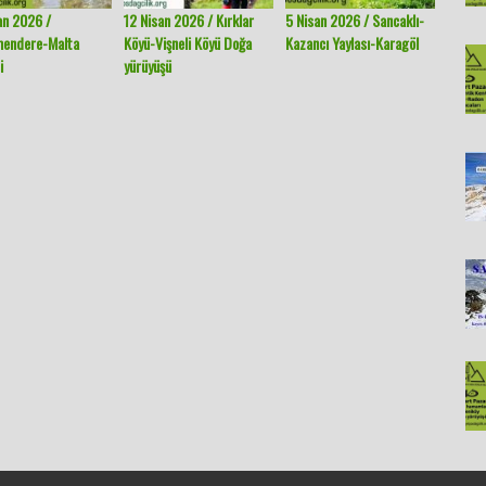
an 2026 /
12 Nisan 2026 / Kırklar
5 Nisan 2026 / Sancaklı-
29 Mar
mendere-Malta
Köyü-Vişneli Köyü Doğa
Kazancı Yaylası-Karagöl
Köyü-K
i
yürüyüşü