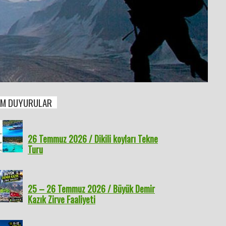
M DUYURULAR
26 Temmuz 2026 / Dikili koyları Tekne
Turu
25 – 26 Temmuz 2026 / Büyük Demir
Kazık Zirve Faaliyeti