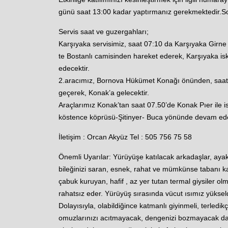
günü saat 13:00 kadar yaptırmanız gerekmektedir.Son
Servis saat ve guzergahları;
Karşıyaka servisimiz, saat 07:10 da Karşıyaka Girn
te Bostanlı camisinden hareket ederek, Karşıyaka is
edecektir.
2.aracımız, Bornova Hükümet Konağı önünden, saat 
geçerek, Konak’a gelecektir.
Araçlarımız Konak’tan saat 07.50’de Konak Pıer ile 
köstence köprüsü-Şitinyer- Buca yönünde devam ede
İletişim : Orcan Akyüz Tel : 505 756 75 58
Önemli Uyarılar: Yürüyüşe katılacak arkadaşlar, ayak
bileğinizi saran, esnek, rahat ve mümkünse tabanı kalı
çabuk kuruyan, hafif , az yer tutan termal giysiler ol
rahatsız eder. Yürüyüş sırasında vücut ısımız yükseldiğ
Dolayısıyla, olabildiğince katmanlı giyinmeli, terledi
omuzlarınızı acıtmayacak, dengenizi bozmayacak da