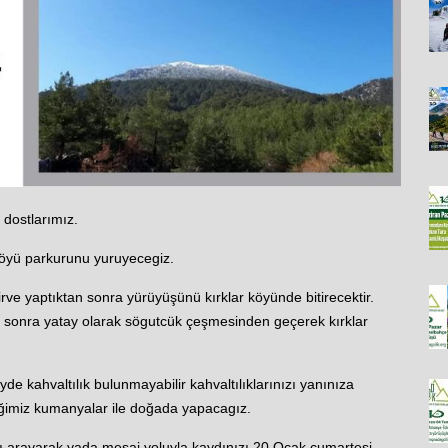
 dostlarımız.
köyü parkurunu yuruyecegiz.
rve yaptıktan sonra yürüyüşünü kırklar köyünde bitirecektir.
n sonra yatay olarak sögutcük çeşmesinden geçerek kırklar
e kahvaltılık bulunmayabilir kahvaltılıklarınızı yanınıza
eğimiz kumanyalar ile doğada yapacagız.
arayı arayarak yada mesaj yoluyla kaydınızı 20 Ocak cumartesi