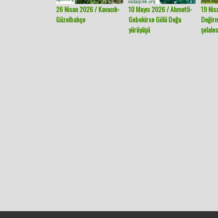
26 Nisan 2026 / Kavacık-
10 Mayıs 2026 / Ahmetli-
19 Nis
Güzelbahçe
Gebekirse Gölü Doğa
Değir
yürüyüşü
şelales