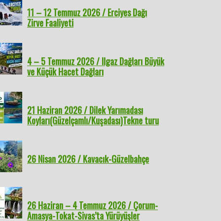
11 – 12 Temmuz 2026 / Erciyes Dağı
Zirve Faaliyeti
4 – 5 Temmuz 2026 / Ilgaz Dağları Büyük
ve Küçük Hacet Dağları
21 Haziran 2026 / Dilek Yarımadası
Koyları(Güzelçamlı/Kuşadası)Tekne turu
26 Nisan 2026 / Kavacık-Güzelbahçe
26 Haziran – 4 Temmuz 2026 / Çorum-
Amasya-Tokat-Sivas’ta Yürüyüşler