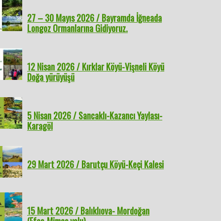
27 – 30 Mayıs 2026 / Bayramda İğneada
Longoz Ormanlarına Gidiyoruz.
12 Nisan 2026 / Kırklar Köyü-Vişneli Köyü
Doğa yürüyüşü
5 Nisan 2026 / Sancaklı-Kazancı Yaylası-
Karagöl
29 Mart 2026 / Barutçu Köyü-Keçi Kalesi
15 Mart 2026 / Balıklıova- Mordoğan