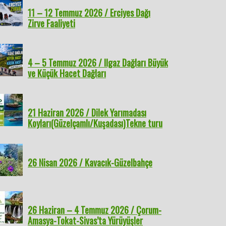
11 – 12 Temmuz 2026 / Erciyes Dağı
Zirve Faaliyeti
4 – 5 Temmuz 2026 / Ilgaz Dağları Büyük
ve Küçük Hacet Dağları
21 Haziran 2026 / Dilek Yarımadası
Koyları(Güzelçamlı/Kuşadası)Tekne turu
26 Nisan 2026 / Kavacık-Güzelbahçe
26 Haziran – 4 Temmuz 2026 / Çorum-
Amasya-Tokat-Sivas’ta Yürüyüşler