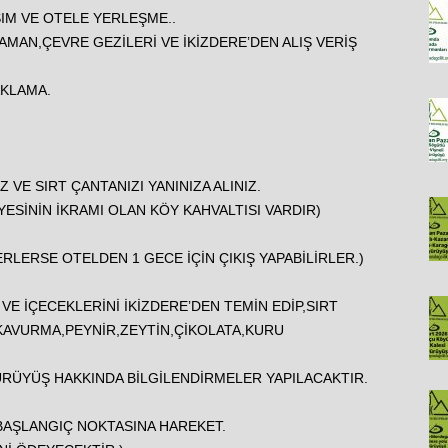
ŞIM VE OTELE YERLEŞME..
MAN,ÇEVRE GEZİLERİ VE İKİZDERE’DEN ALIŞ VERİŞ
KLAMA.
 VE SIRT ÇANTANIZI YANINIZA ALINIZ.
ESİNİN İKRAMI OLAN KÖY KAHVALTISI VARDIR)
LERSE OTELDEN 1 GECE İÇİN ÇIKIŞ YAPABİLİRLER.)
VE İÇECEKLERİNİ İKİZDERE’DEN TEMİN EDİP,SIRT
KAVURMA,PEYNİR,ZEYTİN,ÇİKOLATA,KURU
YÜRÜYÜŞ HAKKINDA BİLGİLENDİRMELER YAPILACAKTIR.
BAŞLANGIÇ NOKTASINA HAREKET.