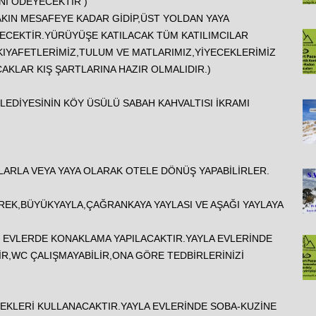
Nİ ÖDEYECEKTİR )
KIN MESAFEYE KADAR GİDİP,ÜST YOLDAN YAYA
YECEKTİR.YÜRÜYÜŞE KATILACAK TÜM KATILIMCILAR
KIYAFETLERİMİZ,TULUM VE MATLARIMIZ,YİYECEKLERİMİZ
AKLAR KIŞ ŞARTLARINA HAZIR OLMALIDIR.)
EDİYESİNİN KÖY ÜSÜLÜ SABAH KAHVALTISI İKRAMI
ARLA VEYA YAYA OLARAK OTELE DÖNÜŞ YAPABİLİRLER.
EK,BÜYÜKYAYLA,ÇAĞRANKAYA YAYLASI VE AŞAĞI YAYLAYA
İ EVLERDE KONAKLAMA YAPILACAKTIR.YAYLA EVLERİNDE
R,WC ÇALIŞMAYABİLİR,ONA GÖRE TEDBİRLERİNİZİ
CEKLERİ KULLANACAKTIR.YAYLA EVLERİNDE SOBA-KUZİNE