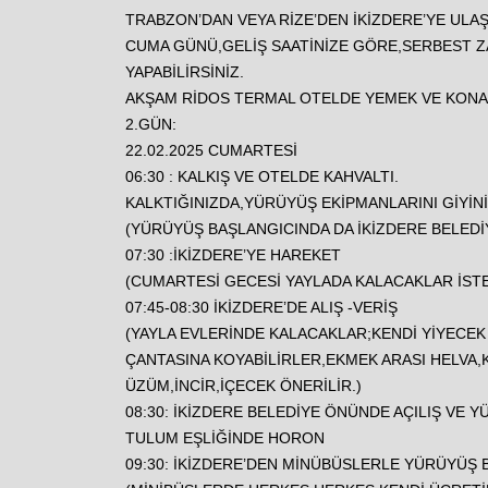
TRABZON’DAN VEYA RİZE’DEN İKİZDERE’YE ULA
CUMA GÜNÜ,GELİŞ SAATİNİZE GÖRE,SERBEST ZA
YAPABİLİRSİNİZ.
AKŞAM RİDOS TERMAL OTELDE YEMEK VE KONA
2.GÜN:
22.02.2025 CUMARTESİ
06:30 : KALKIŞ VE OTELDE KAHVALTI.
KALKTIĞINIZDA,YÜRÜYÜŞ EKİPMANLARINI GİYİNİZ
(YÜRÜYÜŞ BAŞLANGICINDA DA İKİZDERE BELEDİY
07:30 :İKİZDERE’YE HAREKET
(CUMARTESİ GECESİ YAYLADA KALACAKLAR İSTER
07:45-08:30 İKİZDERE’DE ALIŞ -VERİŞ
(YAYLA EVLERİNDE KALACAKLAR;KENDİ YİYECEK 
ÇANTASINA KOYABİLİRLER,EKMEK ARASI HELVA,
ÜZÜM,İNCİR,İÇECEK ÖNERİLİR.)
08:30: İKİZDERE BELEDİYE ÖNÜNDE AÇILIŞ VE 
TULUM EŞLİĞİNDE HORON
09:30: İKİZDERE’DEN MİNÜBÜSLERLE YÜRÜYÜŞ 