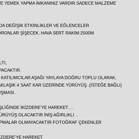
E YEMEK YAPMA İMKANINIZ VARDIR.SADECE MALZEME
DA DEĞİŞİK ETKİNLİKLER VE EĞLENCELER
RONLAR ŞİŞECEK..HAVA SERT RAKIM:2500M
TI,
PACAKTIR.
N KATILIMCILAR AŞAĞI YAYLAYA DOĞRU TOPLU OLARAK,
LAŞIK 4 SAAT KAR ÜZERİNDE YÜRÜYÜŞ..(İSTEĞE BAĞLI)
ŞMASI..
ŞLİĞİNDE İKİZDERE’YE HAREKET….
RÜYÜŞ OLACAKTIR.İNİŞ AĞIRLIKLI ..
OPMALAR OLMAYACAKTIR.FOTOĞRAF ÇEKENLER
İZDERE’YE HAREKET.