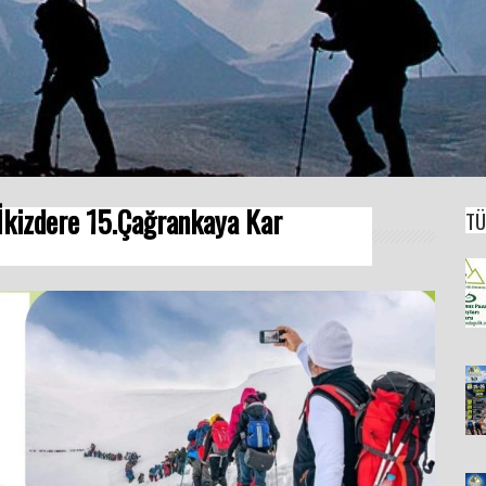
İkizdere 15.Çağrankaya Kar
TÜ