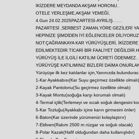
İKİZDERE MEYDANDA AKŞAM HORONU..
OTELE YERLEŞME,AKŞAM YEMEĞİ,
4.Gun 24.02.2025PAZARTESİ-AYRILIŞ…….
PAZARTESİ ,SERBEST ZAMAN,YÖRE GEZİLERİ YAP
HEPİNİZE ŞİMDİDEN İYİ EĞLENCELER DİLİYORUZ
NOT:ÇAĞRANKAYA KAR YÜRÜYÜŞLERİ, İKİZDERE B
EDİLMEKTEDİR.TİCARİ BİR FAALİYET DEĞİLDİR.
YÜRÜYÜŞ İLE İLGİLİ KATILIM ÜCRETİ ÖDENMEZ..
YÜRÜYÜŞE KATILIMINIZ BİZLERİ DAİMA ONURLA
Yürüyüşe ilk kez katılanlar için,Yanınızda bulundura
1-Kar Ayakkabısı(Kar Suyu geçirmez özellikte olmalı
2-Kayak Pantolonu(Su geçirmez özellikte olmalı)
3-Kayak Montu(soğuğa karşı korumalı olmalı)
4-Termal içlik(Terlemeyi ve sıcak soğuk dengesini ko
5-Kar Tozluğu(Ayakkabı içine karın girmesini önler)
6-Baton(Kar üzerinde yürümenizi kolaylaştırır)
7-Eldiven(Rakım 2500 m.rüzgar ve soğuk olacak)
8-Polar Kazak(Hafif olduğundan daha kullanışlıdır)