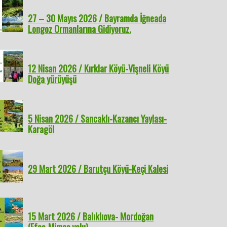
27 – 30 Mayıs 2026 / Bayramda İğneada
Longoz Ormanlarına Gidiyoruz.
12 Nisan 2026 / Kırklar Köyü-Vişneli Köyü
Doğa yürüyüşü
5 Nisan 2026 / Sancaklı-Kazancı Yaylası-
Karagöl
29 Mart 2026 / Barutçu Köyü-Keçi Kalesi
15 Mart 2026 / Balıklıova- Mordoğan