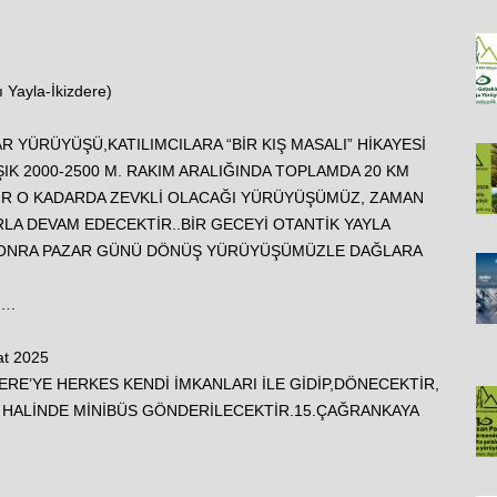
 Yayla-İkizdere)
R YÜRÜYÜŞÜ,KATILIMCILARA “BİR KIŞ MASALI” HİKAYESİ
K 2000-2500 M. RAKIM ARALIĞINDA TOPLAMDA 20 KM
İR O KADARDA ZEVKLİ OLACAĞI YÜRÜYÜŞÜMÜZ, ZAMAN
A DEVAM EDECEKTİR..BİR GECEYİ OTANTİK YAYLA
SONRA PAZAR GÜNÜ DÖNÜŞ YÜRÜYÜŞÜMÜZLE DAĞLARA
….
t 2025
RE’YE HERKES KENDİ İMKANLARI İLE GİDİP,DÖNECEKTİR,
İ HALİNDE MİNİBÜS GÖNDERİLECEKTİR.15.ÇAĞRANKAYA