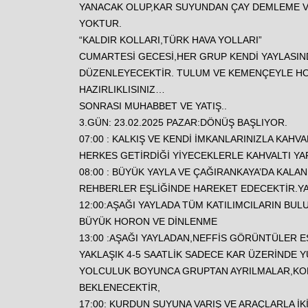
YANACAK OLUP,KAR SUYUNDAN ÇAY DEMLEME V
YOKTUR.
“KALDIR KOLLARI,TÜRK HAVA YOLLARI”
CUMARTESİ GECESİ,HER GRUP KENDİ YAYLASIN
DÜZENLEYECEKTİR. TULUM VE KEMENÇEYLE HO
HAZIRLIKLISINIZ…
SONRASI MUHABBET VE YATIŞ..
3.GÜN: 23.02.2025 PAZAR:DÖNÜŞ BAŞLIYOR.
07:00 : KALKIŞ VE KENDİ İMKANLARINIZLA KAHVAL
HERKES GETİRDİĞİ YİYECEKLERLE KAHVALTI YA
08:00 : BÜYÜK YAYLA VE ÇAĞIRANKAYA’DA KALA
REHBERLER EŞLİĞİNDE HAREKET EDECEKTİR.YAK
12:00:AŞAĞI YAYLADA TÜM KATILIMCILARIN BULU
BÜYÜK HORON VE DİNLENME
13:00 :AŞAĞI YAYLADAN,NEFFİS GÖRÜNTÜLER E
YAKLAŞIK 4-5 SAATLİK SADECE KAR ÜZERİNDE YÜ
YOLCULUK BOYUNCA GRUPTAN AYRILMALAR,K
BEKLENECEKTİR,
17:00: KURDUN SUYUNA VARIŞ VE ARAÇLARLA İK