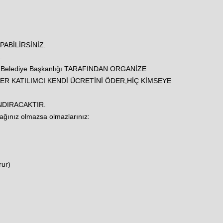
ABİLİRSİNİZ.
.
elediye Başkanlığı TARAFINDAN ORGANİZE
HER KATILIMCI KENDİ ÜCRETİNİ ÖDER,HİÇ KİMSEYE
NDIRACAKTIR.
cağınız olmazsa olmazlarınız:
)
rur)