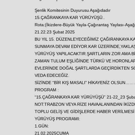
Şenlik Komitesinin Duyurusu Aşağıdadır
15.ÇAĞRANKAYA KAR YÜRÜYÜŞÜ..
Rota:(İkizdere-Büyük Yayla-Çağırantaş Yaylası-Aşağı
21.22.23 Şubat 2025
BU YIL 15. DÜZENLEYECEĞİMİZ ÇAĞIRANKAYA KA
SUNMAYA DEVAM EDİYOR.KAR ÜZERİNDE,YAKLAŞI
YÜRÜYÜŞ YAPILACAKTIR.ŞARTLARIN ZOR AMA B
ZAMAN TULUM EŞLİĞİNDE TÜRKÜ VE HORONLARL
EVLERİNDE DOĞAL ŞARTLARDA GEÇİRDİKTEN 
VEDA EDECEĞİZ.
SİZİNDE “BİR KIŞ MASALI” HİKAYENİZ OLSUN……
PROGRAM :
“15.ÇAĞRANKAYA KAR YÜRÜYÜŞÜ” 21-22_23 Şuba
NOT:TRABZON VEYA RİZE HAVAALANINDAN İKİZDE
TOPLU GELİŞ VE GİDİŞLERDE HABER VERİLMES
YÜRÜYÜŞ PROGRAMI:
1.GÜN:
21.02.2025CUMA