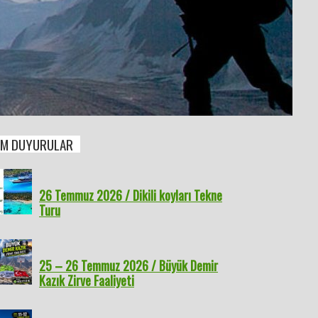
M DUYURULAR
26 Temmuz 2026 / Dikili koyları Tekne
Turu
25 – 26 Temmuz 2026 / Büyük Demir
Kazık Zirve Faaliyeti