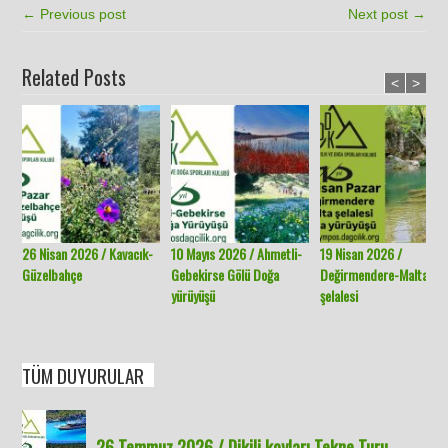
← Previous post
Next post →
Related Posts
<
>
26 Nisan 2026 / Kavacık-
10 Mayıs 2026 / Ahmetli-
19 Nisan 2026 /
Güzelbahçe
Gebekirse Gölü Doğa
Değirmendere-Malta
yürüyüşü
şelalesi
TÜM DUYURULAR
26 Temmuz 2026 / Dikili koyları Tekne Turu