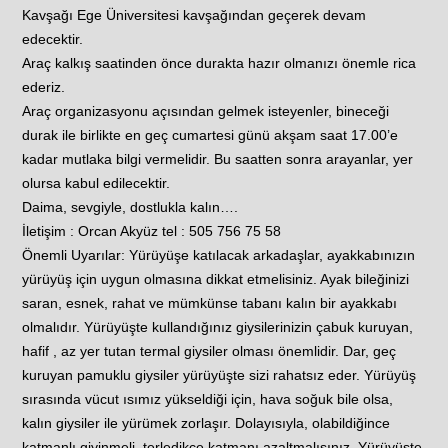
Kavşağı Ege Üniversitesi kavşağından geçerek devam
edecektir.
Araç kalkış saatinden önce durakta hazır olmanızı önemle rica
ederiz.
Araç organizasyonu açısından gelmek isteyenler, bineceği
durak ile birlikte en geç cumartesi günü akşam saat 17.00’e
kadar mutlaka bilgi vermelidir. Bu saatten sonra arayanlar, yer
olursa kabul edilecektir.
Daima, sevgiyle, dostlukla kalın….
İletişim : Orcan Akyüz tel : 505 756 75 58
Önemli Uyarılar: Yürüyüşe katılacak arkadaşlar, ayakkabınızın
yürüyüş için uygun olmasına dikkat etmelisiniz. Ayak bileğinizi
saran, esnek, rahat ve mümkünse tabanı kalın bir ayakkabı
olmalıdır. Yürüyüşte kullandığınız giysilerinizin çabuk kuruyan,
hafif , az yer tutan termal giysiler olması önemlidir. Dar, geç
kuruyan pamuklu giysiler yürüyüşte sizi rahatsız eder. Yürüyüş
sırasında vücut ısımız yükseldiği için, hava soğuk bile olsa,
kalın giysiler ile yürümek zorlaşır. Dolayısıyla, olabildiğince
katmanlı giyinmeli, terledikçe katmanı azaltmalısınız. Yürüyüşte