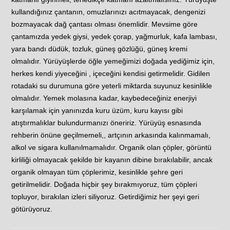
kullandığınız çantanın, omuzlarınızı acıtmayacak, dengenizi
bozmayacak dağ çantası olması önemlidir. Mevsime göre
çantamızda yedek giysi, yedek çorap, yağmurluk, kafa lambası,
yara bandı düdük, tozluk, güneş gözlüğü, güneş kremi
olmalıdır. Yürüyüşlerde öğle yemeğimizi doğada yediğimiz için,
herkes kendi yiyeceğini , içeceğini kendisi getirmelidir. Gidilen
rotadaki su durumuna göre yeterli miktarda suyunuz kesinlikle
olmalıdır. Yemek molasına kadar, kaybedeceğiniz enerjiyi
karşılamak için yanınızda kuru üzüm, kuru kayısı gibi
atıştırmalıklar bulundurmanızı öneririz. Yürüyüş esnasında
rehberin önüne geçilmemeli,, artçının arkasında kalınmamalı,
alkol ve sigara kullanılmamalıdır. Organik olan çöpler, görüntü
kirliliği olmayacak şekilde bir kayanın dibine bırakılabilir, ancak
organik olmayan tüm çöplerimiz, kesinlikle şehre geri
getirilmelidir. Doğada hiçbir şey bırakmıyoruz, tüm çöpleri
topluyor, bırakılan izleri siliyoruz. Getirdiğimiz her şeyi geri
götürüyoruz.