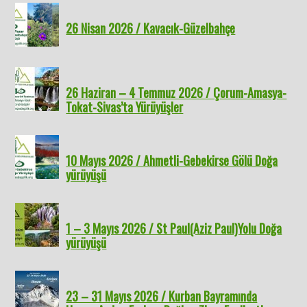
26 Nisan 2026 / Kavacık-Güzelbahçe
26 Haziran – 4 Temmuz 2026 / Çorum-Amasya-
Tokat-Sivas’ta Yürüyüşler
10 Mayıs 2026 / Ahmetli-Gebekirse Gölü Doğa
yürüyüşü
1 – 3 Mayıs 2026 / St Paul(Aziz Paul)Yolu Doğa
yürüyüşü
23 – 31 Mayıs 2026 / Kurban Bayramında