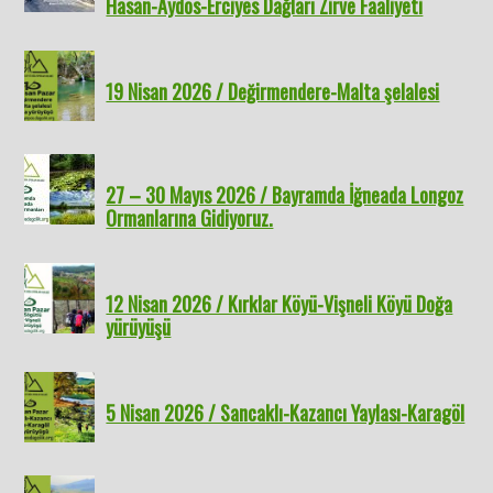
Hasan-Aydos-Erciyes Dağları Zirve Faaliyeti
19 Nisan 2026 / Değirmendere-Malta şelalesi
27 – 30 Mayıs 2026 / Bayramda İğneada Longoz
Ormanlarına Gidiyoruz.
12 Nisan 2026 / Kırklar Köyü-Vişneli Köyü Doğa
yürüyüşü
5 Nisan 2026 / Sancaklı-Kazancı Yaylası-Karagöl