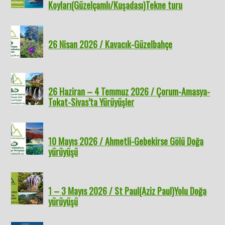
Koyları(Güzelçamlı/Kuşadası)Tekne turu
26 Nisan 2026 / Kavacık-Güzelbahçe
26 Haziran – 4 Temmuz 2026 / Çorum-Amasya-
Tokat-Sivas’ta Yürüyüşler
10 Mayıs 2026 / Ahmetli-Gebekirse Gölü Doğa
yürüyüşü
1 – 3 Mayıs 2026 / St Paul(Aziz Paul)Yolu Doğa
yürüyüşü