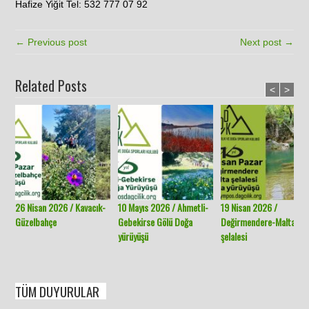
Hafize Yiğit Tel: 532 777 07 92
← Previous post
Next post →
Related Posts
<
>
26 Nisan 2026 / Kavacık-
10 Mayıs 2026 / Ahmetli-
19 Nisan 2026 /
Güzelbahçe
Gebekirse Gölü Doğa
Değirmendere-Malta
yürüyüşü
şelalesi
TÜM DUYURULAR