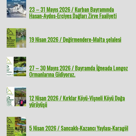
23 – 31 Mayıs 2026 / Kurban Bayramında
Hasan-Aydos-Erciyes Dağları Zirve Faaliyeti
19 Nisan 2026 / Değirmendere-Malta şelalesi
27 – 30 Mayıs 2026 / Bayramda İğneada Longoz
Ormanlarına Gidiyoruz.
12 Nisan 2026 / Kırklar Köyü-Vişneli Köyü Doğa
yürüyüşü
5 Nisan 2026 / Sancaklı-Kazancı Yaylası-Karagöl