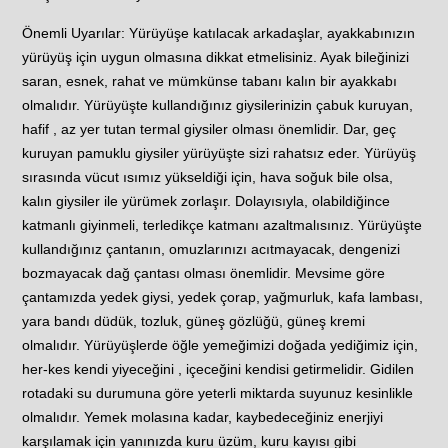
Önemli Uyarılar: Yürüyüşe katılacak arkadaşlar, ayakkabınızın
yürüyüş için uygun olmasına dikkat etmelisiniz. Ayak bileğinizi
saran, esnek, rahat ve mümkünse tabanı kalın bir ayakkabı
olmalıdır. Yürüyüşte kullandığınız giysilerinizin çabuk kuruyan,
hafif , az yer tutan termal giysiler olması önemlidir. Dar, geç
kuruyan pamuklu giysiler yürüyüşte sizi rahatsız eder. Yürüyüş
sırasında vücut ısımız yükseldiği için, hava soğuk bile olsa,
kalın giysiler ile yürümek zorlaşır. Dolayısıyla, olabildiğince
katmanlı giyinmeli, terledikçe katmanı azaltmalısınız. Yürüyüşte
kullandığınız çantanın, omuzlarınızı acıtmayacak, dengenizi
bozmayacak dağ çantası olması önemlidir. Mevsime göre
çantamızda yedek giysi, yedek çorap, yağmurluk, kafa lambası,
yara bandı düdük, tozluk, güneş gözlüğü, güneş kremi
olmalıdır. Yürüyüşlerde öğle yemeğimizi doğada yediğimiz için,
her-kes kendi yiyeceğini , içeceğini kendisi getirmelidir. Gidilen
rotadaki su durumuna göre yeterli miktarda suyunuz kesinlikle
olmalıdır. Yemek molasına kadar, kaybedeceğiniz enerjiyi
karşılamak için yanınızda kuru üzüm, kuru kayısı gibi