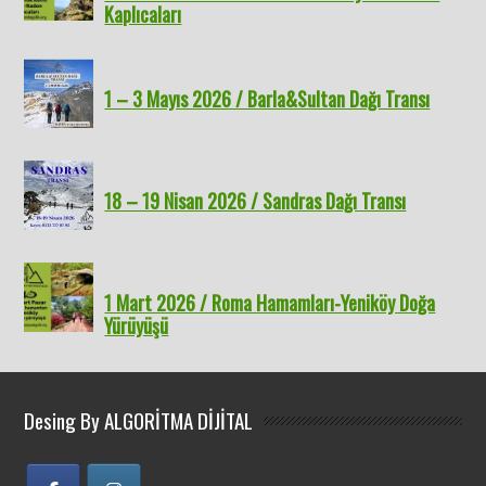
Kaplıcaları
1 – 3 Mayıs 2026 / Barla&Sultan Dağı Transı
18 – 19 Nisan 2026 / Sandras Dağı Transı
1 Mart 2026 / Roma Hamamları-Yeniköy Doğa
Yürüyüşü
Desing By ALGORİTMA DİJİTAL