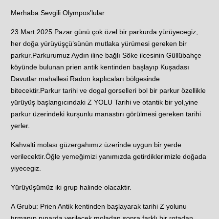
Merhaba Sevgili Olympos’lular
23 Mart 2025 Pazar günü çok özel bir parkurda yürüyecegiz,
her doğa yürüyüşçü’sünün mutlaka yürümesi gereken bir
parkur.Parkurumuz Aydın iline bağlı Söke ilcesinin Güllübahçe
köyünde bulunan prien antik kentinden başlayıp Kuşadası
Davutlar mahallesi Radon kaplıcaları bölgesinde
bitecektir.Parkur tarihi ve dogal gorselleri bol bir parkur özellikle
yürüyüş başlangıcındaki Z YOLU Tarihi ve otantik bir yol,yine
parkur üzerindeki kurşunlu manastırı görülmesi gereken tarihi
yerler.
Kahvalti molası güzergahımız üzerinde uygun bir yerde
verilecektir.Öğle yemeğimizi yanımızda getirdiklerimizle doğada
yiyecegiz.
Yürüyüşümüz iki grup halinde olacaktir.
A Grubu: Prien Antik kentinden başlayarak tarihi Z yolunu
tırmanıp pınarda verilecek moladan sonra farklı bir rotadan