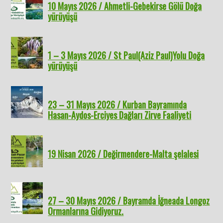
10 Mayıs 2026 / Ahmetli-Gebekirse Gölü Doğa
yürüyüşü
1 – 3 Mayıs 2026 / St Paul(Aziz Paul)Yolu Doğa
yürüyüşü
23 – 31 Mayıs 2026 / Kurban Bayramında
Hasan-Aydos-Erciyes Dağları Zirve Faaliyeti
19 Nisan 2026 / Değirmendere-Malta şelalesi
27 – 30 Mayıs 2026 / Bayramda İğneada Longoz
Ormanlarına Gidiyoruz.