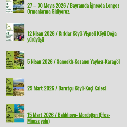
27 – 30 Mayıs 2026 / Bayramda İğneada Longoz
Ormanlarına Gidiyoruz.
12 Nisan 2026 / Kırklar Köyü-Vişneli Köyü Doğa
yürüyüşü
5 Nisan 2026 / Sancaklı-Kazancı Yaylası-Karagöl
29 Mart 2026 / Barutçu Köyü-Keçi Kalesi
15 Mart 2026 / Balıklıova- Mordoğan (Efes-
Mimas yolu)