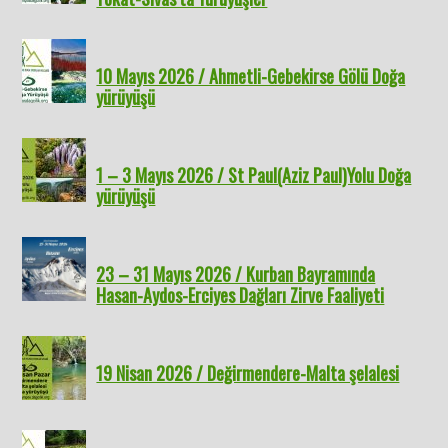
10 Mayıs 2026 / Ahmetli-Gebekirse Gölü Doğa
yürüyüşü
1 – 3 Mayıs 2026 / St Paul(Aziz Paul)Yolu Doğa
yürüyüşü
23 – 31 Mayıs 2026 / Kurban Bayramında
Hasan-Aydos-Erciyes Dağları Zirve Faaliyeti
19 Nisan 2026 / Değirmendere-Malta şelalesi