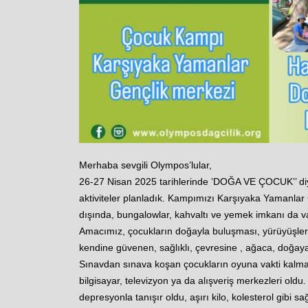
Merhaba sevgili Olympos’lular,
26-27 Nisan 2025 tarihlerinde ’DOĞA VE ÇOCUK’’ diye
aktiviteler planladık. Kampımızı Karşıyaka Yamanlar
dışında, bungalowlar, kahvaltı ve yemek imkanı da v
Amacımız, çocukların doğayla buluşması, yürüyüşler v
kendine güvenen, sağlıklı, çevresine , ağaca, doğaya
Sınavdan sınava koşan çocukların oyuna vakti kalmadı
bilgisayar, televizyon ya da alışveriş merkezleri ol
depresyonla tanışır oldu, aşırı kilo, kolesterol gibi sa