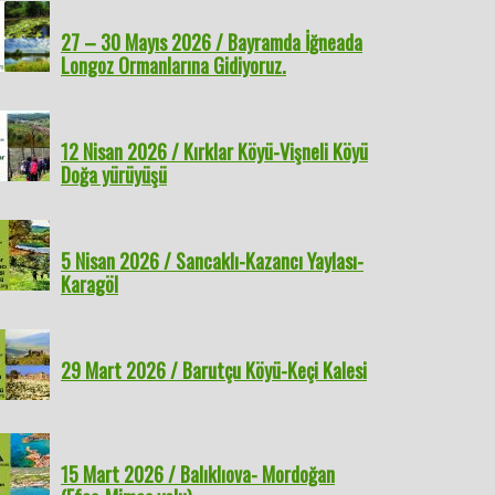
 Temmuz 2025 /
5 – 9 Haziran 2025 /
4 Mayıs 2025 / Karakuzu
31 May
ane ve Giresun
Bayramda Kocaeli ve
köyü-Su uçuran Şelalesi
/ Frig 
27 – 30 Mayıs 2026 / Bayramda İğneada
rına Gidiyoruz
Sakarya’nın Doğasına
Longoz Ormanlarına Gidiyoruz.
Konuk Olacağız
12 Nisan 2026 / Kırklar Köyü-Vişneli Köyü
Doğa yürüyüşü
5 Nisan 2026 / Sancaklı-Kazancı Yaylası-
Karagöl
29 Mart 2026 / Barutçu Köyü-Keçi Kalesi
15 Mart 2026 / Balıklıova- Mordoğan