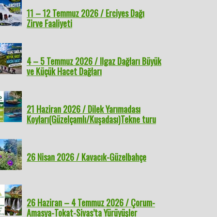
11 – 12 Temmuz 2026 / Erciyes Dağı
Zirve Faaliyeti
4 – 5 Temmuz 2026 / Ilgaz Dağları Büyük
ve Küçük Hacet Dağları
21 Haziran 2026 / Dilek Yarımadası
Koyları(Güzelçamlı/Kuşadası)Tekne turu
26 Nisan 2026 / Kavacık-Güzelbahçe
26 Haziran – 4 Temmuz 2026 / Çorum-
Amasya-Tokat-Sivas’ta Yürüyüşler