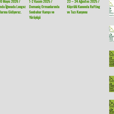
0 Mayıs 2026 /
1-2 Kasım 2025 /
23 – 24 Ağustos 2025 /
6 – 13
mda İğneada Longoz
Domaniç Ormanlarında
Köprülü Kanonda Rafting
Gümüşh
arına Gidiyoruz.
Sonbahar Kampı ve
ve Tazı Kanyonu
Yaylala
Yürüyüşü