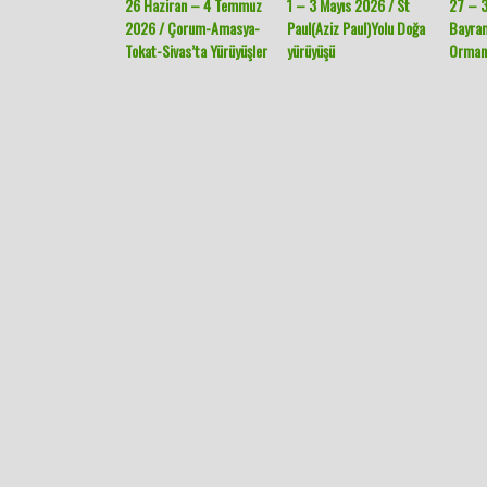
26 Haziran – 4 Temmuz
1 – 3 Mayıs 2026 / St
27 – 3
2026 / Çorum-Amasya-
Paul(Aziz Paul)Yolu Doğa
Bayra
Tokat-Sivas’ta Yürüyüşler
yürüyüşü
Ormanl