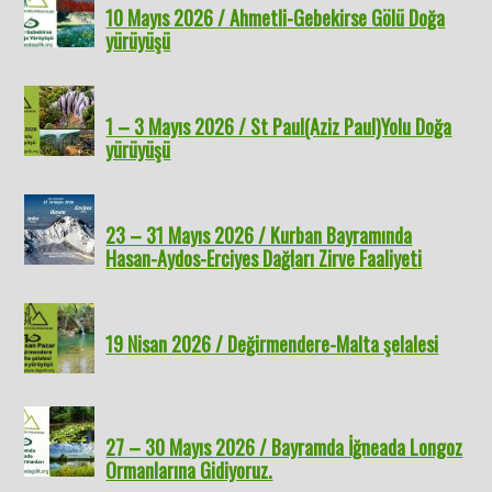
10 Mayıs 2026 / Ahmetli-Gebekirse Gölü Doğa
yürüyüşü
1 – 3 Mayıs 2026 / St Paul(Aziz Paul)Yolu Doğa
yürüyüşü
23 – 31 Mayıs 2026 / Kurban Bayramında
Hasan-Aydos-Erciyes Dağları Zirve Faaliyeti
19 Nisan 2026 / Değirmendere-Malta şelalesi
27 – 30 Mayıs 2026 / Bayramda İğneada Longoz
Ormanlarına Gidiyoruz.