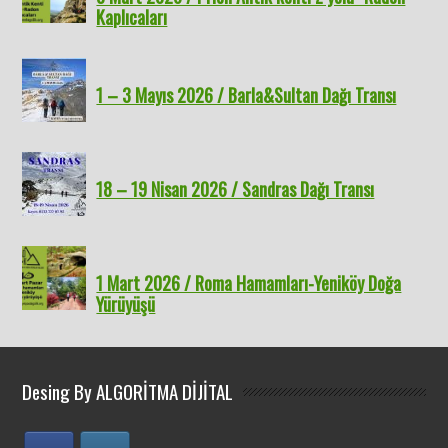
Kaplıcaları
1 – 3 Mayıs 2026 / Barla&Sultan Dağı Transı
18 – 19 Nisan 2026 / Sandras Dağı Transı
1 Mart 2026 / Roma Hamamları-Yeniköy Doğa
Yürüyüşü
Desing By ALGORİTMA DİJİTAL