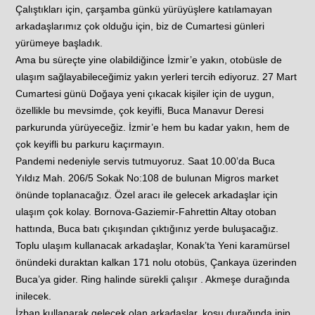
Çalıştıkları için, çarşamba günkü yürüyüşlere katılamayan
arkadaşlarımız çok olduğu için, biz de Cumartesi günleri
yürümeye başladık.
Ama bu süreçte yine olabildiğince İzmir’e yakın, otobüsle de
ulaşım sağlayabileceğimiz yakın yerleri tercih ediyoruz. 27 Mart
Cumartesi günü Doğaya yeni çıkacak kişiler için de uygun,
özellikle bu mevsimde, çok keyifli, Buca Manavur Deresi
parkurunda yürüyeceğiz. İzmir’e hem bu kadar yakın, hem de
çok keyifli bu parkuru kaçırmayın.
Pandemi nedeniyle servis tutmuyoruz. Saat 10.00’da Buca
Yıldız Mah. 206/5 Sokak No:108 de bulunan Migros market
önünde toplanacağız. Özel aracı ile gelecek arkadaşlar için
ulaşım çok kolay. Bornova-Gaziemir-Fahrettin Altay otoban
hattında, Buca batı çıkışından çıktığınız yerde buluşacağız.
Toplu ulaşım kullanacak arkadaşlar, Konak’ta Yeni karamürsel
önündeki duraktan kalkan 171 nolu otobüs, Çankaya üzerinden
Buca’ya gider. Ring halinde sürekli çalışır . Akmeşe durağında
inilecek.
İzban kullanarak gelecek olan arkadaşlar, koşu durağında inip,