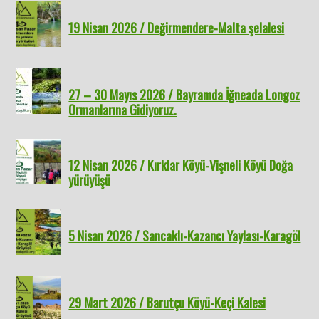
19 Nisan 2026 / Değirmendere-Malta şelalesi
27 – 30 Mayıs 2026 / Bayramda İğneada Longoz
Ormanlarına Gidiyoruz.
12 Nisan 2026 / Kırklar Köyü-Vişneli Köyü Doğa
yürüyüşü
5 Nisan 2026 / Sancaklı-Kazancı Yaylası-Karagöl
29 Mart 2026 / Barutçu Köyü-Keçi Kalesi