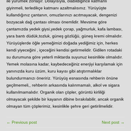
ile yürümek zorlaşır. Dolayısıyla, olabildiğince katmanlı
giyinmeli, terledikçe katmanı azaltmalısınız. Yürüyüşte
kullandığınız çantanın, omuzlarınızı acıtmayacak, dengenizi
bozyacak dağ çantası olması önemlidir. Mevsime göre
çantamızda yedek giysi,yedek çorap, yağmurluk, kafa lambası,
yara bantı düdük,tozluk, güneş gözlüğü, güneş kremi olmalıdır.
Yürüyüşlerde öğle yemeğimizi doğada yediğimiz için, herkes
kendi yiyeceğini , içeceğini kendisi getirmelidir. Gidilen rotadaki
su durumuna göre yeterli miktarda suyunuz kesinlikle olmalıdır.
Yemek molasına kadar, kaybedeceğiniz enerjiyi karşılamak için
yanınızda kuru üzüm, kuru kayısı gibi atıştırmalıklar
bulundurmanızı öneririz. Yürüyüş esnasında rehberin önüne
geçilmemeli,, rehberin arkasında kalınmamalı, alkol ve sigara
kullanılmamalıdır. Organik olan çöpler, görüntü kirliliği
olmayacak şekilde bir kayanın dibine bırakılabilir, ancak organik
olmayan tüm çöplerimiz, kesinlikle şehre geri getirilmelidir.
← Previous post
Next post →