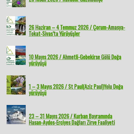
26 Haziran – 4 Temmuz 2026 / Çorum-Amasya-
Tokat-Sivas’ta Yürüyüşler
10 Mayıs 2026 / Ahmetli-Gebekirse Gölü Doğa
yürüyüşü
1 – 3 Mayıs 2026 / St Paul(Aziz Paul)Yolu Doğa
yürüyüşü
23 – 31 Mayıs 2026 / Kurban Bayramında
Hasan-Aydos-Erciyes Dağları Zirve Faaliyeti