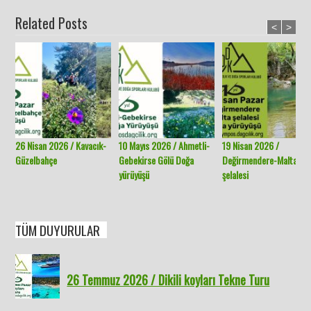
Related Posts
<
>
26 Nisan 2026 / Kavacık-
10 Mayıs 2026 / Ahmetli-
19 Nisan 2026 /
Güzelbahçe
Gebekirse Gölü Doğa
Değirmendere-Malta
yürüyüşü
şelalesi
TÜM DUYURULAR
26 Temmuz 2026 / Dikili koyları Tekne Turu