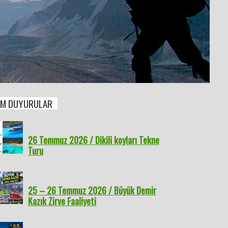
M DUYURULAR
26 Temmuz 2026 / Dikili koyları Tekne
Turu
25 – 26 Temmuz 2026 / Büyük Demir
Kazık Zirve Faaliyeti