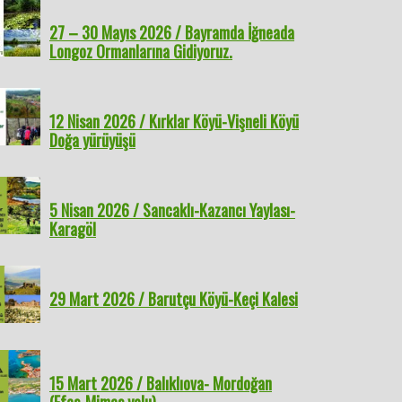
27 – 30 Mayıs 2026 / Bayramda İğneada
Longoz Ormanlarına Gidiyoruz.
12 Nisan 2026 / Kırklar Köyü-Vişneli Köyü
Doğa yürüyüşü
5 Nisan 2026 / Sancaklı-Kazancı Yaylası-
Karagöl
29 Mart 2026 / Barutçu Köyü-Keçi Kalesi
15 Mart 2026 / Balıklıova- Mordoğan