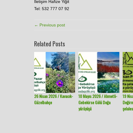
İletişim Hafize Yiğit
Tel: 532 777 07 92
← Previous post
Related Posts
26 Nisan 2026 / Kavacık-
10 Mayıs 2026 / Ahmetli-
19 Nis
Güzelbahçe
Gebekirse Gölü Doğa
Değir
yürüyüşü
şelales