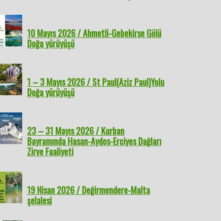
10 Mayıs 2026 / Ahmetli-Gebekirse Gölü
Doğa yürüyüşü
1 – 3 Mayıs 2026 / St Paul(Aziz Paul)Yolu
Doğa yürüyüşü
23 – 31 Mayıs 2026 / Kurban
Bayramında Hasan-Aydos-Erciyes Dağları
Zirve Faaliyeti
t 2026 / Barutçu
15 Mart 2026 / Balıklıova-
8 Mart 2026 / Prien Antik
1 Mart
eçi Kalesi
Mordoğan (Efes-Mimas
kenti Z yolu- Radon
Hamaml
yolu)
Kaplıcaları
Yürüyü
19 Nisan 2026 / Değirmendere-Malta
şelalesi