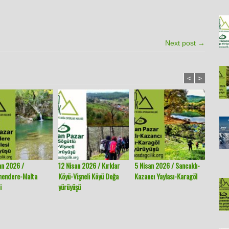
Next post →
<
>
an 2026 /
12 Nisan 2026 / Kırklar
5 Nisan 2026 / Sancaklı-
29 Mar
mendere-Malta
Köyü-Vişneli Köyü Doğa
Kazancı Yaylası-Karagöl
Köyü-K
i
yürüyüşü