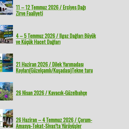
11 – 12 Temmuz 2026 / Erciyes Dağı
Zirve Faaliyeti
4 – 5 Temmuz 2026 / Ilgaz Dağları Büyük
ve Küçük Hacet Dağları
21 Haziran 2026 / Dilek Yarımadası
Koyları(Güzelçamlı/Kuşadası)Tekne turu
26 Nisan 2026 / Kavacık-Güzelbahçe
26 Haziran – 4 Temmuz 2026 / Çorum-
Amasya-Tokat-Sivas’ta Yürüyüşler