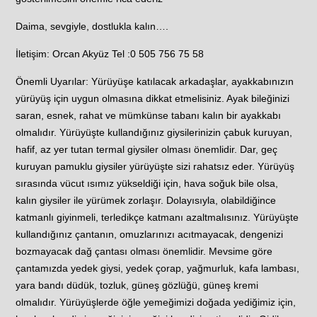
Daima, sevgiyle, dostlukla kalın….
İletişim: Orcan Akyüz Tel :0 505 756 75 58
Önemli Uyarılar: Yürüyüşe katılacak arkadaşlar, ayakkabınızın
yürüyüş için uygun olmasına dikkat etmelisiniz. Ayak bileğinizi
saran, esnek, rahat ve mümkünse tabanı kalın bir ayakkabı
olmalıdır. Yürüyüşte kullandığınız giysilerinizin çabuk kuruyan,
hafif, az yer tutan termal giysiler olması önemlidir. Dar, geç
kuruyan pamuklu giysiler yürüyüşte sizi rahatsız eder. Yürüyüş
sırasında vücut ısımız yükseldiği için, hava soğuk bile olsa,
kalın giysiler ile yürümek zorlaşır. Dolayısıyla, olabildiğince
katmanlı giyinmeli, terledikçe katmanı azaltmalısınız. Yürüyüşte
kullandığınız çantanın, omuzlarınızı acıtmayacak, dengenizi
bozmayacak dağ çantası olması önemlidir. Mevsime göre
çantamızda yedek giysi, yedek çorap, yağmurluk, kafa lambası,
yara bandı düdük, tozluk, güneş gözlüğü, güneş kremi
olmalıdır. Yürüyüşlerde öğle yemeğimizi doğada yediğimiz için,