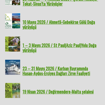
Tokat-Sivas’ta Yürüyüşler
10 Mayıs 2026 / Ahmetli-Gebekirse Gölü Doğa
yürüyüşü
1 – 3 Mayıs 2026 / St Paul(Aziz Paul)Yolu Doğa
yürüyüşü
23 – 31 Mayıs 2026 / Kurban Bayramında
Hasan-Aydos-Erciyes Dağları Zirve Faaliyeti
19 Nisan 2026 / Değirmendere-Malta şelalesi