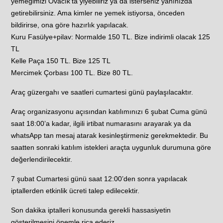
yemeğimizi Ovacık’ta yiyebiliriz ya da isterseniz yanınızda
getirebilirsiniz. Ama kimler ne yemek istiyorsa, önceden
bildirirse, ona göre hazırlık yapılacak.
Kuru Fasülye+pilav: Normalde 150 TL. Bize indirimli olacak 125
TL
Kelle Paça 150 TL. Bize 125 TL
Mercimek Çorbası 100 TL. Bize 80 TL.
Araç güzergahı ve saatleri cumartesi günü paylaşılacaktır.
Araç organizasyonu açısından katılımınızı 6 şubat Cuma günü
saat 18:00’a kadar, ilgili irtibat numarasını arayarak ya da
whatsApp tan mesaj atarak kesinleştirmeniz gerekmektedir. Bu
saatten sonraki katılım istekleri araçta uygunluk durumuna göre
değerlendirilecektir.
7 şubat Cumartesi günü saat 12:00’den sonra yapılacak
iptallerden etkinlik ücreti talep edilecektir.
Son dakika iptalleri konusunda gerekli hassasiyetin
gösterilmesini önemle rica ederiz