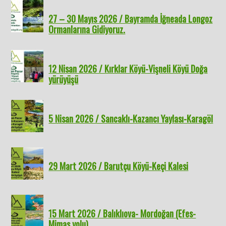
27 – 30 Mayıs 2026 / Bayramda İğneada Longoz
Ormanlarına Gidiyoruz.
12 Nisan 2026 / Kırklar Köyü-Vişneli Köyü Doğa
yürüyüşü
5 Nisan 2026 / Sancaklı-Kazancı Yaylası-Karagöl
29 Mart 2026 / Barutçu Köyü-Keçi Kalesi
15 Mart 2026 / Balıklıova- Mordoğan (Efes-
Mimas yolu)