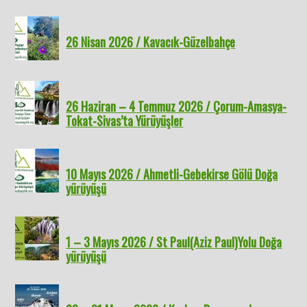
26 Nisan 2026 / Kavacık-Güzelbahçe
26 Haziran – 4 Temmuz 2026 / Çorum-Amasya-
Tokat-Sivas’ta Yürüyüşler
10 Mayıs 2026 / Ahmetli-Gebekirse Gölü Doğa
yürüyüşü
1 – 3 Mayıs 2026 / St Paul(Aziz Paul)Yolu Doğa
yürüyüşü