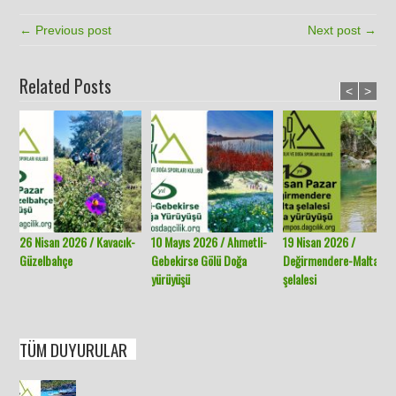
← Previous post
Next post →
Related Posts
<
>
26 Nisan 2026 / Kavacık-
10 Mayıs 2026 / Ahmetli-
19 Nisan 2026 /
Güzelbahçe
Gebekirse Gölü Doğa
Değirmendere-Malta
yürüyüşü
şelalesi
TÜM DUYURULAR