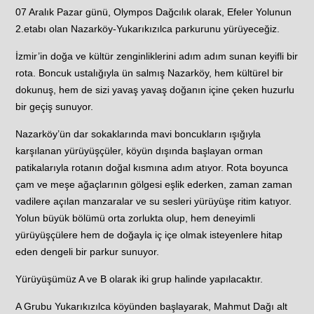
07 Aralık Pazar günü, Olympos Dağcılık olarak, Efeler Yolunun
2.etabı olan Nazarköy-Yukarıkızılca parkurunu yürüyeceğiz.
İzmir’in doğa ve kültür zenginliklerini adım adım sunan keyifli bir
rota. Boncuk ustalığıyla ün salmış Nazarköy, hem kültürel bir
dokunuş, hem de sizi yavaş yavaş doğanın içine çeken huzurlu
bir geçiş sunuyor.
Nazarköy’ün dar sokaklarında mavi boncukların ışığıyla
karşılanan yürüyüşçüler, köyün dışında başlayan orman
patikalarıyla rotanın doğal kısmına adım atıyor. Rota boyunca
çam ve meşe ağaçlarının gölgesi eşlik ederken, zaman zaman
vadilere açılan manzaralar ve su sesleri yürüyüşe ritim katıyor.
Yolun büyük bölümü orta zorlukta olup, hem deneyimli
yürüyüşçülere hem de doğayla iç içe olmak isteyenlere hitap
eden dengeli bir parkur sunuyor.
Yürüyüşümüz A ve B olarak iki grup halinde yapılacaktır.
A Grubu Yukarıkızılca köyünden başlayarak, Mahmut Dağı alt