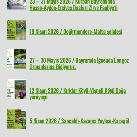
23 – 31 Mayıs 2026 / Kurban Bayramında
Hasan-Aydos-Erciyes Dağları Zirve Faaliyeti
19 Nisan 2026 / Değirmendere-Malta şelalesi
27 – 30 Mayıs 2026 / Bayramda İğneada Longoz
Ormanlarına Gidiyoruz.
12 Nisan 2026 / Kırklar Köyü-Vişneli Köyü Doğa
yürüyüşü
5 Nisan 2026 / Sancaklı-Kazancı Yaylası-Karagöl