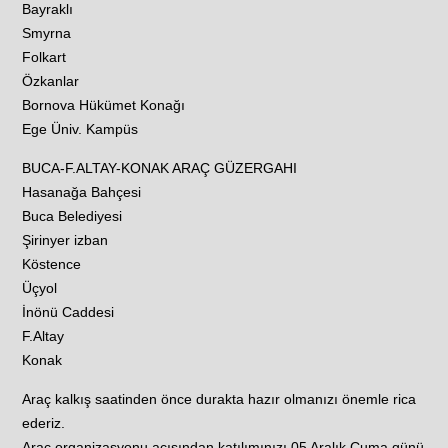
Bayraklı
Smyrna
Folkart
Özkanlar
Bornova Hükümet Konağı
Ege Üniv. Kampüs
BUCA-F.ALTAY-KONAK ARAÇ GÜZERGAHI
Hasanağa Bahçesi
Buca Belediyesi
Şirinyer izban
Köstence
Üçyol
İnönü Caddesi
F.Altay
Konak
Araç kalkış saatinden önce durakta hazır olmanızı önemle rica
ederiz.
Araç organizasyonu açısından katılımınızı 05 Aralık Cuma günü