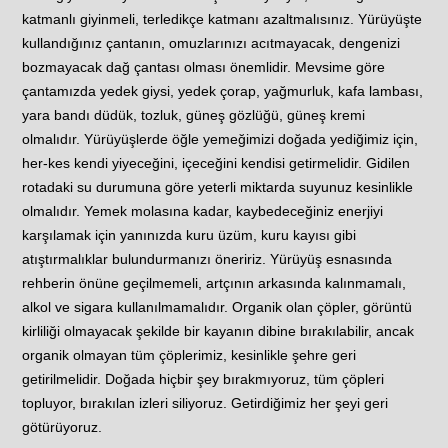
katmanlı giyinmeli, terledikçe katmanı azaltmalısınız. Yürüyüşte
kullandığınız çantanın, omuzlarınızı acıtmayacak, dengenizi
bozmayacak dağ çantası olması önemlidir. Mevsime göre
çantamızda yedek giysi, yedek çorap, yağmurluk, kafa lambası,
yara bandı düdük, tozluk, güneş gözlüğü, güneş kremi
olmalıdır. Yürüyüşlerde öğle yemeğimizi doğada yediğimiz için,
her-kes kendi yiyeceğini, içeceğini kendisi getirmelidir. Gidilen
rotadaki su durumuna göre yeterli miktarda suyunuz kesinlikle
olmalıdır. Yemek molasına kadar, kaybedeceğiniz enerjiyi
karşılamak için yanınızda kuru üzüm, kuru kayısı gibi
atıştırmalıklar bulundurmanızı öneririz. Yürüyüş esnasında
rehberin önüne geçilmemeli, artçının arkasında kalınmamalı,
alkol ve sigara kullanılmamalıdır. Organik olan çöpler, görüntü
kirliliği olmayacak şekilde bir kayanın dibine bırakılabilir, ancak
organik olmayan tüm çöplerimiz, kesinlikle şehre geri
getirilmelidir. Doğada hiçbir şey bırakmıyoruz, tüm çöpleri
topluyor, bırakılan izleri siliyoruz. Getirdiğimiz her şeyi geri
götürüyoruz.