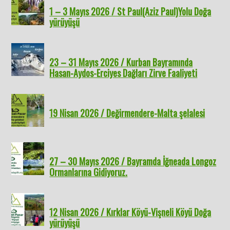
1 – 3 Mayıs 2026 / St Paul(Aziz Paul)Yolu Doğa
yürüyüşü
23 – 31 Mayıs 2026 / Kurban Bayramında
Hasan-Aydos-Erciyes Dağları Zirve Faaliyeti
19 Nisan 2026 / Değirmendere-Malta şelalesi
27 – 30 Mayıs 2026 / Bayramda İğneada Longoz
Ormanlarına Gidiyoruz.
12 Nisan 2026 / Kırklar Köyü-Vişneli Köyü Doğa
yürüyüşü