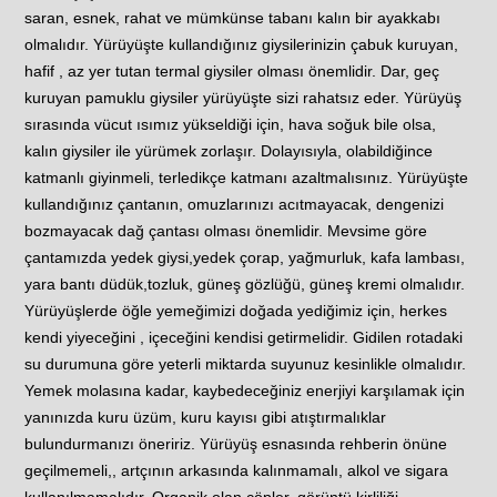
saran, esnek, rahat ve mümkünse tabanı kalın bir ayakkabı
olmalıdır. Yürüyüşte kullandığınız giysilerinizin çabuk kuruyan,
hafif , az yer tutan termal giysiler olması önemlidir. Dar, geç
kuruyan pamuklu giysiler yürüyüşte sizi rahatsız eder. Yürüyüş
sırasında vücut ısımız yükseldiği için, hava soğuk bile olsa,
kalın giysiler ile yürümek zorlaşır. Dolayısıyla, olabildiğince
katmanlı giyinmeli, terledikçe katmanı azaltmalısınız. Yürüyüşte
kullandığınız çantanın, omuzlarınızı acıtmayacak, dengenizi
bozmayacak dağ çantası olması önemlidir. Mevsime göre
çantamızda yedek giysi,yedek çorap, yağmurluk, kafa lambası,
yara bantı düdük,tozluk, güneş gözlüğü, güneş kremi olmalıdır.
Yürüyüşlerde öğle yemeğimizi doğada yediğimiz için, herkes
kendi yiyeceğini , içeceğini kendisi getirmelidir. Gidilen rotadaki
su durumuna göre yeterli miktarda suyunuz kesinlikle olmalıdır.
Yemek molasına kadar, kaybedeceğiniz enerjiyi karşılamak için
yanınızda kuru üzüm, kuru kayısı gibi atıştırmalıklar
bulundurmanızı öneririz. Yürüyüş esnasında rehberin önüne
geçilmemeli,, artçının arkasında kalınmamalı, alkol ve sigara