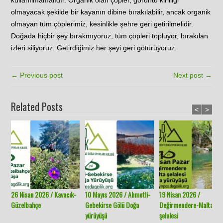
kullanılmamalıdır. Organik olan çöpler, görüntü kirliliği
olmayacak şekilde bir kayanın dibine bırakılabilir, ancak organik
olmayan tüm çöplerimiz, kesinlikle şehre geri getirilmelidir.
Doğada hiçbir şey bırakmıyoruz, tüm çöpleri topluyor, bırakılan
izleri siliyoruz. Getirdiğimiz her şeyi geri götürüyoruz.
← Previous post
Next post →
Related Posts
<
>
26 Nisan 2026 / Kavacık-
10 Mayıs 2026 / Ahmetli-
19 Nisan 2026 /
Güzelbahçe
Gebekirse Gölü Doğa
Değirmendere-Malta
yürüyüşü
şelalesi