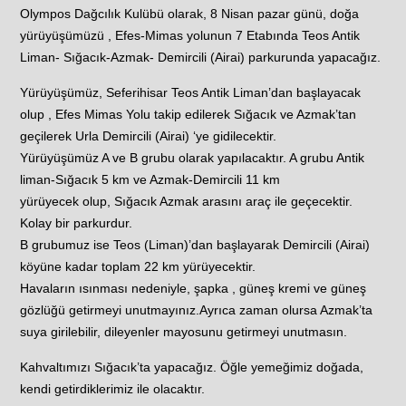
Olympos Dağcılık Kulübü olarak, 8 Nisan pazar günü, doğa
yürüyüşümüzü , Efes-Mimas yolunun 7 Etabında Teos Antik
Liman- Sığacık-Azmak- Demircili (Airai) parkurunda yapacağız.
Yürüyüşümüz, Seferihisar Teos Antik Liman’dan başlayacak
olup , Efes Mimas Yolu takip edilerek Sığacık ve Azmak’tan
geçilerek Urla Demircili (Airai) ‘ye gidilecektir.
Yürüyüşümüz A ve B grubu olarak yapılacaktır. A grubu Antik
liman-Sığacık 5 km ve Azmak-Demircili 11 km
yürüyecek olup, Sığacık Azmak arasını araç ile geçecektir.
Kolay bir parkurdur.
B grubumuz ise Teos (Liman)’dan başlayarak Demircili (Airai)
köyüne kadar toplam 22 km yürüyecektir.
Havaların ısınması nedeniyle, şapka , güneş kremi ve güneş
gözlüğü getirmeyi unutmayınız.Ayrıca zaman olursa Azmak’ta
suya girilebilir, dileyenler mayosunu getirmeyi unutmasın.
Kahvaltımızı Sığacık’ta yapacağız. Öğle yemeğimiz doğada,
kendi getirdiklerimiz ile olacaktır.