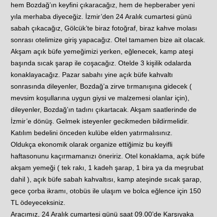
hem Bozdağ’ın keyfini çıkaracağız, hem de hepberaber yeni
yıla merhaba diyeceğiz. İzmir’den 24 Aralık cumartesi günü
sabah çıkacağız, Gölcük’te biraz fotoğraf, biraz kahve molası
sonrası otelimize giriş yapacağız. Otel tamamen bize ait olacak.
Akşam açık büfe yemeğimizi yerken, eğlenecek, kamp ateşi
başında sıcak şarap ile coşacağız. Otelde 3 kişilik odalarda
konaklayacağız. Pazar sabahı yine açık büfe kahvaltı
sonrasında dileyenler, Bozdağ’a zirve tırmanışına gidecek (
mevsim koşullarına uygun giysi ve malzemesi olanlar için),
dileyenler, Bozdağ’ın tadını çıkartacak. Akşam saatlerinde de
İzmir’e dönüş. Gelmek isteyenler gecikmeden bildirmelidir.
Katılım bedelini önceden kulübe elden yatırmalısınız.
Oldukça ekonomik olarak organize ettiğimiz bu keyifli
haftasonunu kaçırmamanızı öneririz. Otel konaklama, açık büfe
akşam yemeği ( tek rakı, 1 kadeh şarap, 1 bira ya da meşrubat
dahil ), açık büfe sabah kahvaltısı, kamp ateşinde sıcak şarap,
gece çorba ikramı, otobüs ile ulaşım ve bolca eğlence için 150
TL ödeyeceksiniz.
Aracımız, 24 Aralık cumartesi günü saat 09.00’de Karşıyaka