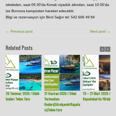
iskeleden, saat 09.30’da Konak viyadük altından, saat 10.00’da
ise Bornova kampüsten hareket edecektir.
Bilgi ve rezervasyon için Birol Sağın tel: 542 606 49 84
← Previous post
Next post →
Related Posts
<
>
26 Temmuz 2026 / Dikili
21 Haziran 2026 / Dilek
19 – 21 Mart 2026 /
koyları Tekne Turu
Yarımadası
Kapadokya’da Yürüyüşle
Koyları(Güzelçamlı/Kuşada
sı)Tekne turu