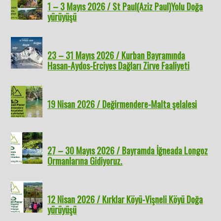
1 – 3 Mayıs 2026 / St Paul(Aziz Paul)Yolu Doğa
yürüyüşü
23 – 31 Mayıs 2026 / Kurban Bayramında
Hasan-Aydos-Erciyes Dağları Zirve Faaliyeti
19 Nisan 2026 / Değirmendere-Malta şelalesi
27 – 30 Mayıs 2026 / Bayramda İğneada Longoz
Ormanlarına Gidiyoruz.
12 Nisan 2026 / Kırklar Köyü-Vişneli Köyü Doğa
yürüyüşü