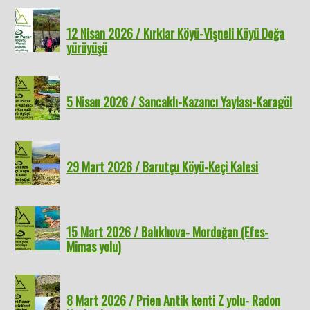
12 Nisan 2026 / Kırklar Köyü-Vişneli Köyü Doğa
yürüyüşü
5 Nisan 2026 / Sancaklı-Kazancı Yaylası-Karagöl
29 Mart 2026 / Barutçu Köyü-Keçi Kalesi
15 Mart 2026 / Balıklıova- Mordoğan (Efes-
Mimas yolu)
8 Mart 2026 / Prien Antik kenti Z yolu- Radon