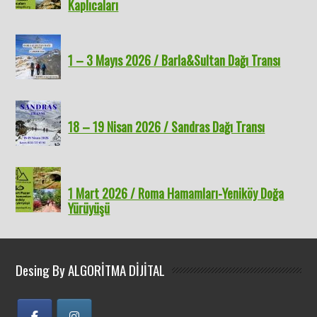
Kaplıcaları
1 – 3 Mayıs 2026 / Barla&Sultan Dağı Transı
18 – 19 Nisan 2026 / Sandras Dağı Transı
1 Mart 2026 / Roma Hamamları-Yeniköy Doğa
Yürüyüşü
Desing By ALGORİTMA DİJİTAL