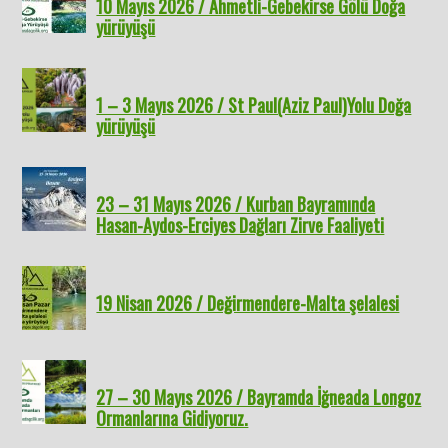
10 Mayıs 2026 / Ahmetli-Gebekirse Gölü Doğa
yürüyüşü
1 – 3 Mayıs 2026 / St Paul(Aziz Paul)Yolu Doğa
yürüyüşü
23 – 31 Mayıs 2026 / Kurban Bayramında
Hasan-Aydos-Erciyes Dağları Zirve Faaliyeti
19 Nisan 2026 / Değirmendere-Malta şelalesi
27 – 30 Mayıs 2026 / Bayramda İğneada Longoz
Ormanlarına Gidiyoruz.