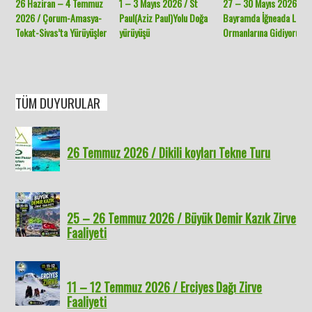
26 Haziran – 4 Temmuz
1 – 3 Mayıs 2026 / St
27 – 30 Mayıs 2026 /
2026 / Çorum-Amasya-
Paul(Aziz Paul)Yolu Doğa
Bayramda İğneada Long
Tokat-Sivas’ta Yürüyüşler
yürüyüşü
Ormanlarına Gidiyoruz.
TÜM DUYURULAR
26 Temmuz 2026 / Dikili koyları Tekne Turu
25 – 26 Temmuz 2026 / Büyük Demir Kazık Zirve
Faaliyeti
11 – 12 Temmuz 2026 / Erciyes Dağı Zirve
Faaliyeti