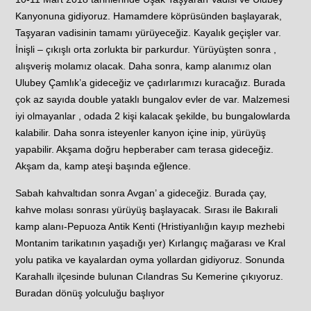
Kanyonuna gidiyoruz. Hamamdere köprüsünden başlayarak,
Taşyaran vadisinin tamamı yürüyeceğiz. Kayalık geçişler var.
İnişli – çıkışlı orta zorlukta bir parkurdur. Yürüyüşten sonra ,
alışveriş molamız olacak. Daha sonra, kamp alanımız olan
Ulubey Çamlık’a gideceğiz ve çadırlarımızı kuracağız. Burada
çok az sayıda double yataklı bungalov evler de var. Malzemesi
iyi olmayanlar , odada 2 kişi kalacak şekilde, bu bungalowlarda
kalabilir. Daha sonra isteyenler kanyon içine inip, yürüyüş
yapabilir. Akşama doğru hepberaber cam terasa gideceğiz.
Akşam da, kamp ateşi başında eğlence.
Sabah kahvaltıdan sonra Avgan’ a gideceğiz. Burada çay,
kahve molası sonrası yürüyüş başlayacak. Sırası ile Bakırali
kamp alanı-Pepuoza Antik Kenti (Hristiyanlığın kayıp mezhebi
Montanim tarikatının yaşadığı yer) Kırlangıç mağarası ve Kral
yolu patika ve kayalardan oyma yollardan gidiyoruz. Sonunda
Karahallı ilçesinde bulunan Cılandras Su Kemerine çıkıyoruz.
Buradan dönüş yolculuğu başlıyor