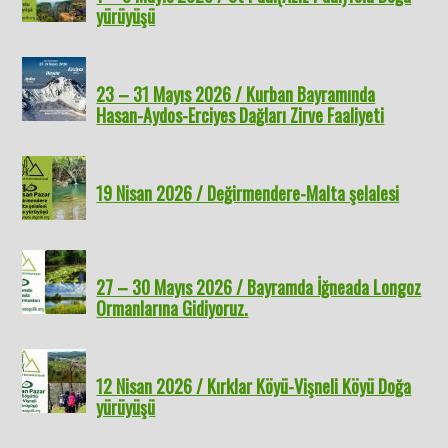
yürüyüşü
23 – 31 Mayıs 2026 / Kurban Bayramında
Hasan-Aydos-Erciyes Dağları Zirve Faaliyeti
19 Nisan 2026 / Değirmendere-Malta şelalesi
27 – 30 Mayıs 2026 / Bayramda İğneada Longoz
Ormanlarına Gidiyoruz.
12 Nisan 2026 / Kırklar Köyü-Vişneli Köyü Doğa
yürüyüşü