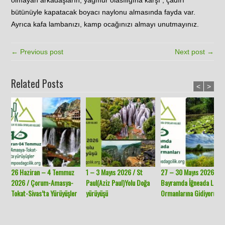
bütünüyle kapatacak boyacı naylonu almasında fayda var.
Ayrıca kafa lambanızı, kamp ocağınızı almayı unutmayınız.
← Previous post
Next post →
Related Posts
<
>
26 Haziran – 4 Temmuz
1 – 3 Mayıs 2026 / St
27 – 30 Mayıs 2026 /
2026 / Çorum-Amasya-
Paul(Aziz Paul)Yolu Doğa
Bayramda İğneada Long
Tokat-Sivas’ta Yürüyüşler
yürüyüşü
Ormanlarına Gidiyoruz.