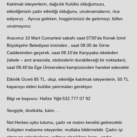
Katılmak isteyenlerin, dağcılık Kulübü olduğumuzu,
etkinliğimizin çadır etkinliği olduğunu, unutmamalarını, rica
ediyoruz. . Ayrıca gelirken, hoşgörünüzü de getirmeyi, lütfen
unutmayınız.
Aracımız 10 Mart Cumartesi sabahı saat 0730’da Konak İzmir
Büyükşehir Belediyesi önünden , saat 08.00 de Girne
Caddesinden geçerek, saat 08.15’de Karşıyaka iskeleden
(iskele – anıt arasında, otobüslerin durabileceği bir noktadan),
saat 08.40’da Ege Üniversitesi kampüsünden hareket edecektir.
Etkinlik Ücreti 85 TL. olup, etkinliğe katılmak isteyenlerin, 50 TL
kaparoyu elden kulübe yatırmaları gerekiyor.
Bilgi ve başvuru: Hafize Yiğit:532.777 07 92
Sevgiyle, dostlukla, kalın….
Not:Herkes uyku tulumu, çadır ve matını kendisi getirecektir.
Kulüpten malzeme isteyenler, mutlaka bildirmelidir. Çadırı iyi
olmayan arkadaşların, yağmur olasılığına karşı , çadırı