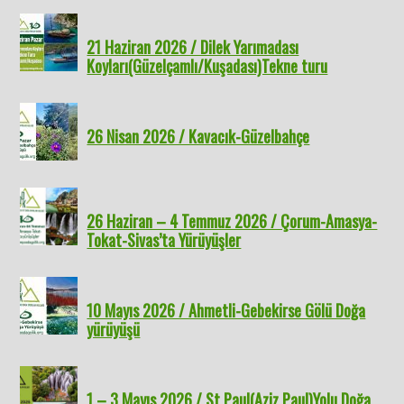
21 Haziran 2026 / Dilek Yarımadası
Koyları(Güzelçamlı/Kuşadası)Tekne turu
26 Nisan 2026 / Kavacık-Güzelbahçe
26 Haziran – 4 Temmuz 2026 / Çorum-Amasya-
Tokat-Sivas’ta Yürüyüşler
10 Mayıs 2026 / Ahmetli-Gebekirse Gölü Doğa
yürüyüşü
1 – 3 Mayıs 2026 / St Paul(Aziz Paul)Yolu Doğa