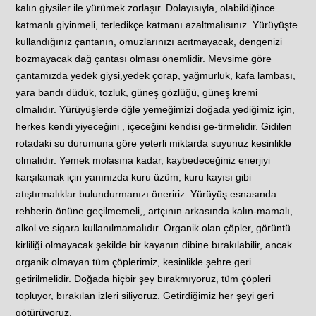
kalın giysiler ile yürümek zorlaşır. Dolayısıyla, olabildiğince
katmanlı giyinmeli, terledikçe katmanı azaltmalısınız. Yürüyüşte
kullandığınız çantanın, omuzlarınızı acıtmayacak, dengenizi
bozmayacak dağ çantası olması önemlidir. Mevsime göre
çantamızda yedek giysi,yedek çorap, yağmurluk, kafa lambası,
yara bandı düdük, tozluk, güneş gözlüğü, güneş kremi
olmalıdır. Yürüyüşlerde öğle yemeğimizi doğada yediğimiz için,
herkes kendi yiyeceğini , içeceğini kendisi ge-tirmelidir. Gidilen
rotadaki su durumuna göre yeterli miktarda suyunuz kesinlikle
olmalıdır. Yemek molasına kadar, kaybedeceğiniz enerjiyi
karşılamak için yanınızda kuru üzüm, kuru kayısı gibi
atıştırmalıklar bulundurmanızı öneririz. Yürüyüş esnasında
rehberin önüne geçilmemeli,, artçının arkasında kalın-mamalı,
alkol ve sigara kullanılmamalıdır. Organik olan çöpler, görüntü
kirliliği olmayacak şekilde bir kayanın dibine bırakılabilir, ancak
organik olmayan tüm çöplerimiz, kesinlikle şehre geri
getirilmelidir. Doğada hiçbir şey bırakmıyoruz, tüm çöpleri
topluyor, bırakılan izleri siliyoruz. Getirdiğimiz her şeyi geri
götürüyoruz.