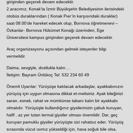
girişinden geçerek devam edecektir.
2.aracımız, Konak’ta İzmir Büyükşehir Belediyesinin ilerisindeki
otobüs duraklarından ( Konak Pıer’in karşısındaki duraklar)
saat 08.00’de hareket edecek olup, Bornova öğretmenevi –
Özkanlar- Bornova Hükümet Konağı üzerinden, Ege
Üniversitesi kampus girişinden geçerek devam edecektir.
Araç organizasyonu açısından gelmek isteyenler bilgi
vermelidir.
Daima, sevgiyle, dostlukla kalın….
İletişim: Bayram Ünlükoç Tel: 532 234 60 49
Önemli Uyarılar: Yürüyüşe katılacak arkadaşlar, ayakkabınızın
yürüyüş için uygun olmasına dikkat et-melisiniz. Ayak bileğinizi
saran, esnek, rahat ve mümkünse tabanı kalın bir ayakkabı
olmalıdır. Yürüyüşte kullandığınız giysilerinizin çabuk kuruyan,
hafif , az yer tutan termal giysiler olması önemlidir. Dar, geç
kuruyan pamuklu giysiler yürüyüşte sizi rahatsız eder. Yürüyüş
sırasında vücut ısımız yükseldiği için, hava soğuk bile olsa,