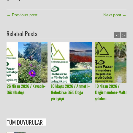
← Previous post
Next post →
Related Posts
<
>
26 Nisan 2026 / Kavacık-
10 Mayıs 2026 / Ahmetli-
19 Nisan 2026 /
Güzelbahçe
Gebekirse Gölü Doğa
Değirmendere-Malta
yürüyüşü
şelalesi
TÜM DUYURULAR