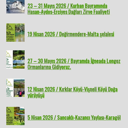
23 – 31 Mayıs 2026 / Kurban Bayramında
Hasan-Aydos-Erciyes Dağları Zirve Faaliyeti
19 Nisan 2026 / Değirmendere-Malta şelalesi
27 – 30 Mayıs 2026 / Bayramda İğneada Longoz
Ormanlarına Gidiyoruz.
12 Nisan 2026 / Kırklar Köyü-Vişneli Köyü Doğa
yürüyüşü
5 Nisan 2026 / Sancaklı-Kazancı Yaylası-Karagöl