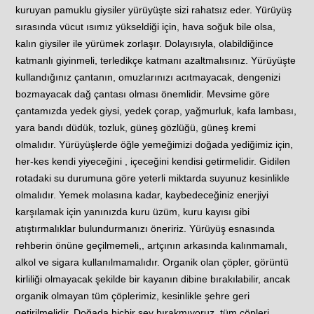
kuruyan pamuklu giysiler yürüyüşte sizi rahatsız eder. Yürüyüş
sırasında vücut ısımız yükseldiği için, hava soğuk bile olsa,
kalın giysiler ile yürümek zorlaşır. Dolayısıyla, olabildiğince
katmanlı giyinmeli, terledikçe katmanı azaltmalısınız. Yürüyüşte
kullandığınız çantanın, omuzlarınızı acıtmayacak, dengenizi
bozmayacak dağ çantası olması önemlidir. Mevsime göre
çantamızda yedek giysi, yedek çorap, yağmurluk, kafa lambası,
yara bandı düdük, tozluk, güneş gözlüğü, güneş kremi
olmalıdır. Yürüyüşlerde öğle yemeğimizi doğada yediğimiz için,
her-kes kendi yiyeceğini , içeceğini kendisi getirmelidir. Gidilen
rotadaki su durumuna göre yeterli miktarda suyunuz kesinlikle
olmalıdır. Yemek molasına kadar, kaybedeceğiniz enerjiyi
karşılamak için yanınızda kuru üzüm, kuru kayısı gibi
atıştırmalıklar bulundurmanızı öneririz. Yürüyüş esnasında
rehberin önüne geçilmemeli,, artçının arkasında kalınmamalı,
alkol ve sigara kullanılmamalıdır. Organik olan çöpler, görüntü
kirliliği olmayacak şekilde bir kayanın dibine bırakılabilir, ancak
organik olmayan tüm çöplerimiz, kesinlikle şehre geri
getirilmelidir. Doğada hiçbir şey bırakmıyoruz, tüm çöpleri