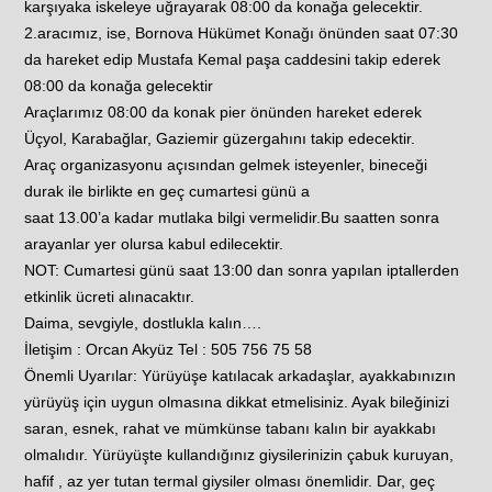
karşıyaka iskeleye uğrayarak 08:00 da konağa gelecektir.
2.aracımız, ise, Bornova Hükümet Konağı önünden saat 07:30
da hareket edip Mustafa Kemal paşa caddesini takip ederek
08:00 da konağa gelecektir
Araçlarımız 08:00 da konak pier önünden hareket ederek
Üçyol, Karabağlar, Gaziemir güzergahını takip edecektir.
Araç organizasyonu açısından gelmek isteyenler, bineceği
durak ile birlikte en geç cumartesi günü a
saat 13.00’a kadar mutlaka bilgi vermelidir.Bu saatten sonra
arayanlar yer olursa kabul edilecektir.
NOT: Cumartesi günü saat 13:00 dan sonra yapılan iptallerden
etkinlik ücreti alınacaktır.
Daima, sevgiyle, dostlukla kalın….
İletişim : Orcan Akyüz Tel : 505 756 75 58
Önemli Uyarılar: Yürüyüşe katılacak arkadaşlar, ayakkabınızın
yürüyüş için uygun olmasına dikkat etmelisiniz. Ayak bileğinizi
saran, esnek, rahat ve mümkünse tabanı kalın bir ayakkabı
olmalıdır. Yürüyüşte kullandığınız giysilerinizin çabuk kuruyan,
hafif , az yer tutan termal giysiler olması önemlidir. Dar, geç