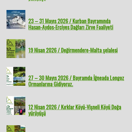
23 – 31 Mayıs 2026 / Kurban Bayramında
Hasan-Aydos-Erciyes Dağları Zirve Faaliyeti
19 Nisan 2026 / Değirmendere-Malta şelalesi
27 – 30 Mayıs 2026 / Bayramda İğneada Longoz
Ormanlarına Gidiyoruz.
12 Nisan 2026 / Kırklar Köyü-Vişneli Köyü Doğa
yürüyüşü