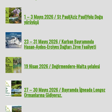
1 – 3 Mayıs 2026 / St Paul(Aziz Paul)Yolu Doğa
yürüyüşü
23 – 31 Mayıs 2026 / Kurban Bayramında
Hasan-Aydos-Erciyes Dağları Zirve Faaliyeti
19 Nisan 2026 / Değirmendere-Malta şelalesi
27 – 30 Mayıs 2026 / Bayramda İğneada Longoz
Ormanlarına Gidiyoruz.