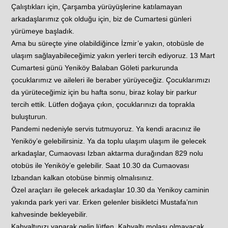
Çalıştıkları için, Çarşamba yürüyüşlerine katılamayan
arkadaşlarımız çok olduğu için, biz de Cumartesi günleri
yürümeye başladık.
Ama bu süreçte yine olabildiğince İzmir’e yakın, otobüsle de
ulaşım sağlayabileceğimiz yakın yerleri tercih ediyoruz. 13 Mart
Cumartesi günü Yeniköy Balaban Göleti parkurunda
çocuklarımız ve aileleri ile beraber yürüyeceğiz. Çocuklarımızı
da yürüteceğimiz için bu hafta sonu, biraz kolay bir parkur
tercih ettik. Lütfen doğaya çıkın, çocuklarınızı da toprakla
buluşturun.
Pandemi nedeniyle servis tutmuyoruz. Ya kendi aracınız ile
Yeniköy’e gelebilirsiniz. Ya da toplu ulaşım ulaşım ile gelecek
arkadaşlar, Cumaovası Izban aktarma durağından 829 nolu
otobüs ile Yeniköy’e gelebilir. Saat 10.30 da Cumaovası
Izbandan kalkan otobüse binmiş olmalısınız.
Özel araçları ile gelecek arkadaşlar 10.30 da Yenikoy caminin
yakında park yeri var. Erken gelenler bisikletci Mustafa’nın
kahvesinde bekleyebilir.
Kahvaltınızı yaparak gelin lütfen. Kahvaltı molası olmayacak.