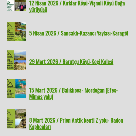
12 Nisan 2026 / Kırklar Köyü-Vişneli Köyü Doğa
yürüyüşü
5 Nisan 2026 / Sancaklı-Kazancı Yaylası-Karagöl
29 Mart 2026 / Barutçu Köyü-Keçi Kalesi
15 Mart 2026 / Balıklıova- Mordoğan (Efes-
Mimas yolu)
8 Mart 2026 / Prien Antik kenti Z yolu- Radon
Kaplıcaları