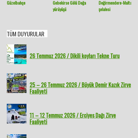
Güzelbahçe
Gebekirse Gölü Doğa
Değirmendere-Malta
yürüyüşü
şelalesi
TÜM DUYURULAR
26 Temmuz 2026 / Dikili koyları Tekne Turu
25 – 26 Temmuz 2026 / Büyük Demir Kazık Zirve
Faaliyeti
11 – 12 Temmuz 2026 / Erciyes Dağı Zirve
Faaliyeti