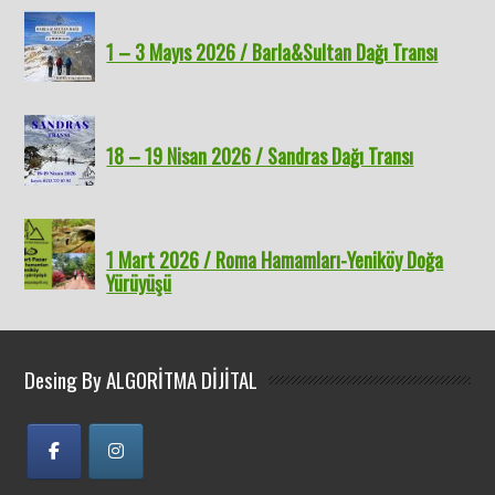
1 – 3 Mayıs 2026 / Barla&Sultan Dağı Transı
18 – 19 Nisan 2026 / Sandras Dağı Transı
1 Mart 2026 / Roma Hamamları-Yeniköy Doğa
Yürüyüşü
Desing By ALGORİTMA DİJİTAL