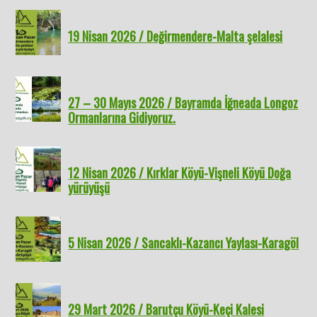
19 Nisan 2026 / Değirmendere-Malta şelalesi
27 – 30 Mayıs 2026 / Bayramda İğneada Longoz
Ormanlarına Gidiyoruz.
12 Nisan 2026 / Kırklar Köyü-Vişneli Köyü Doğa
yürüyüşü
5 Nisan 2026 / Sancaklı-Kazancı Yaylası-Karagöl
29 Mart 2026 / Barutçu Köyü-Keçi Kalesi