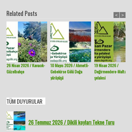
Related Posts
<
>
26 Nisan 2026 / Kavacık-
10 Mayıs 2026 / Ahmetli-
19 Nisan 2026 /
Güzelbahçe
Gebekirse Gölü Doğa
Değirmendere-Malta
yürüyüşü
şelalesi
TÜM DUYURULAR
26 Temmuz 2026 / Dikili koyları Tekne Turu