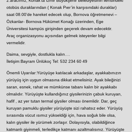
2.aracımız, Konak’ta İzmir Büyükşehir Belediyesinin ilerisindeki
otobüs duraklarından ( Konak Pıer’in karşısındaki duraklar)
saat 08.00’de hareket edecek olup, Bornova öğretmenevi –
Özkanlar- Bornova Hükümet Konağı üzerinden, Ege
Üniversitesi kampüs girişinden geçerek devam edecektir.
Araç organizasyonu açısından gelmek isteyenler bilgi
vermelidir.
Daima, sevgiyle, dostlukla kalın….
İletişim:Bayram Ünlükoç Tel: 532 234 60 49
Önemli Uyarılar:Yürüyüşe katılacak arkadaşlar, ayakkabınızın
yürüyüş için uygun olmasına dikkat etmelisiniz. Ayak bileğinizi
saran, esnek, rahat ve mümkünse tabanı kalın bir ayakkabı
olmalıdır. Yürüyüşte kullandığınız giysilerinizin çabuk kuruyan,
hafif , az yer tutan termal giysiler olması önemlidir. Dar, geç
kuruyan pamuklu giysiler yürüyüşte sizi rahatsız eder. Yürüyüş
sırasında vücut ısımız yükseldiği için, hava soğuk bile olsa,
kalın giysiler ile yürümek zorlaşır. Dolayısıyla, olabildiğince
katmanlı giyinmeli, terledikçe katmanı azaltmalısınız. Yürüyüşte