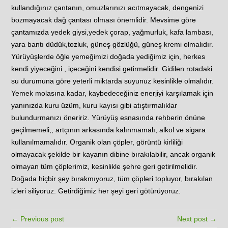
kullandığınız çantanın, omuzlarınızı acıtmayacak, dengenizi
bozmayacak dağ çantası olması önemlidir. Mevsime göre
çantamızda yedek giysi,yedek çorap, yağmurluk, kafa lambası,
yara bantı düdük,tozluk, güneş gözlüğü, güneş kremi olmalıdır.
Yürüyüşlerde öğle yemeğimizi doğada yediğimiz için, herkes
kendi yiyeceğini , içeceğini kendisi getirmelidir. Gidilen rotadaki
su durumuna göre yeterli miktarda suyunuz kesinlikle olmalıdır.
Yemek molasına kadar, kaybedeceğiniz enerjiyi karşılamak için
yanınızda kuru üzüm, kuru kayısı gibi atıştırmalıklar
bulundurmanızı öneririz. Yürüyüş esnasında rehberin önüne
geçilmemeli,, artçının arkasında kalınmamalı, alkol ve sigara
kullanılmamalıdır. Organik olan çöpler, görüntü kirliliği
olmayacak şekilde bir kayanın dibine bırakılabilir, ancak organik
olmayan tüm çöplerimiz, kesinlikle şehre geri getirilmelidir.
Doğada hiçbir şey bırakmıyoruz, tüm çöpleri topluyor, bırakılan
izleri siliyoruz. Getirdiğimiz her şeyi geri götürüyoruz.
← Previous post
Next post →