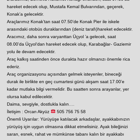
hareket edecek olup, Mustafa Kemal Bulvarından, geçerek,
Konak’a gelecektir.
Araçlarımız Konak’tan saat 07.50’de Konak Pier ile iskele
arasındaki otobüs duraklarından (deniz tarafı)hareket edecektir.
Aracımız, daha sonra varyanttan Üçyol ’a gelecek, saat
08.00’da Üçyol‘dan hareket edecek olup, Karabağlar- Gaziemir
yolu ile devam edecektir.
Araç kalkış saatinden önce durakta hazır olmanızı önemle rica
ederiz.
Araç organizasyonu açısından gelmek isteyenler, bineceği
durak ile birlikte en geç cumartesi günü akşam saat 17.00’e
kadar mutlaka bilgi vermelidir. Bu saatten sonra arayanlar, yer
olursa kabul edilecektir.
Daima, sevgiyle, dostlukla kalın….
İletişim : Orcan Akyüz
505 756 75 58
Önemli Uyarılar: Yürüyüşe katılacak arkadaşlar, ayakkabınızın
yürüyüş için uygun olmasına dikkat etmelisiniz. Ayak bileğinizi
saran, esnek, rahat ve mümkünse tabanı kalın bir ayakkabı