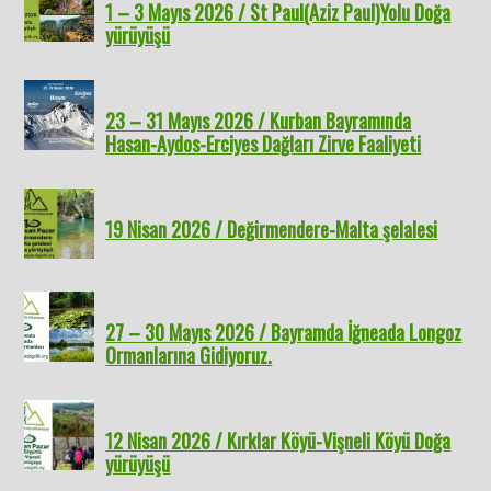
1 – 3 Mayıs 2026 / St Paul(Aziz Paul)Yolu Doğa
yürüyüşü
23 – 31 Mayıs 2026 / Kurban Bayramında
Hasan-Aydos-Erciyes Dağları Zirve Faaliyeti
19 Nisan 2026 / Değirmendere-Malta şelalesi
27 – 30 Mayıs 2026 / Bayramda İğneada Longoz
Ormanlarına Gidiyoruz.
12 Nisan 2026 / Kırklar Köyü-Vişneli Köyü Doğa
yürüyüşü