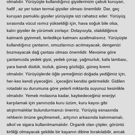
olmalıdır. Yürüyüşte kullandığınız giysilerinizin çabuk kuruyan,
hafif , az yer tutan termal giysiler olması önemlidir. Dar, geç
kuruyan pamuklu giysiler yürüyüşte sizi rahatsız eder. Yürüyüş
sırasında vücut ısımız yükseldiği için, hava soğuk bile olsa,
kalın giysiler ile yürümek zorlaşır. Dolayısıyla, olabildiğince
katmanlı giyinmeli, terledikçe katmanı azaltmalısınız. Yürüyüşte
kullandığınız çantanın, omuzlarınızı acıtmayacak, dengenizi
bozmayacak dağ çantası olması önemlidir. Mevsime göre
çantamızda yedek giysi, yedek çorap, yağmurluk, kafa lambası,
yara bandı düdük, tozluk, güneş gözlüğü, güneş kremi
olmalıdır. Yürüyüşlerde öğle yemeğimizi doğada yediğimiz için,
her-kes kendi yiyeceğini , içeceğini kendisi getirmelidir. Gidilen
rotadaki su durumuna göre yeterli miktarda suyunuz kesinlikle
olmalıdır. Yemek molasına kadar, kaybedeceğiniz enerjiyi
karşılamak için yanınızda kuru üzüm, kuru kayısı gibi
atıştırmalıklar bulundurmanızı öneririz. Yürüyüş esnasında
rehberin önüne geçilmemeli,, artçının arkasında kalınmamalı,
alkol ve sigara kullanılmamalıdır. Organik olan çöpler, görüntü
kirliliği olmayacak şekilde bir kayanın dibine bırakılabilir, ancak