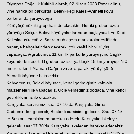
Olympos Dağcılık Kulübü olarak, 02 Nisan 2023 Pazar günü,
yine harika bir parkurda, Belevi-Keçi Kalesi-Ahmetli köyü
parkurunda yürüyeceğiz.
Yürüyüşümüz iki grup halinde olacaktır. Her iki grubumuzda
yürüyüşe Selçuk Belevi köyü yakınlarından başlayacak ve Keçi
Kalesine çıkacağız. Sonra muhteşem manzaralar eşliğinde,
papatya bahçelerinden geçerek, çok keyifli bir yürüyüş
yapacağız. A grubumuz 11 km lik parkurla yürüyüşünü Sağlık
köyünde bitirecek. B grubumuz ise, yaklaşık 15 km yürüyüp 750
metre rakımlı Alaman Dağına zirve yaparak, yürüyüşünü
Ahmetli köyünde bitirecektir.
Kahvaltımızı, Belevi köyünde, kendi getirdiğimiz kahvaltı
malzemeleri ile yapacağız. Öğle yemeğimiz doğada, yine kendi
getirdiklerimiz ile olacaktır.
Karşıyaka servisimiz, saat 07:10 da Karşıyaka Girne
Caddesinden geçerek, Bostanlı camisine gelecek. Saat 07.15
te Bostanlı camisinden hareket ederek, Karşıyaka iskeleye
gelecek, saat 07.30’da Karşıyaka iskeleden hareket edecektir.
2.aracımız, Bornova Hükümet Konağı önünden, saat 07.30’da