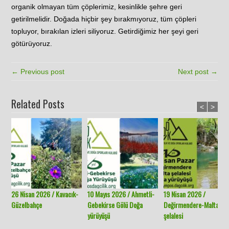
organik olmayan tüm çöplerimiz, kesinlikle şehre geri
getirilmelidir. Doğada hiçbir şey bırakmıyoruz, tüm çöpleri
topluyor, bırakılan izleri siliyoruz. Getirdiğimiz her şeyi geri
götürüyoruz.
← Previous post
Next post →
Related Posts
<
>
26 Nisan 2026 / Kavacık-
10 Mayıs 2026 / Ahmetli-
19 Nisan 2026 /
Güzelbahçe
Gebekirse Gölü Doğa
Değirmendere-Malta
yürüyüşü
şelalesi