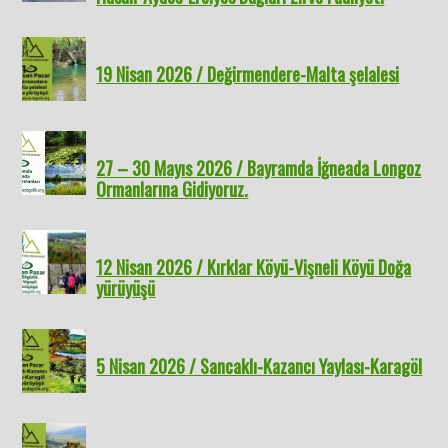
19 Nisan 2026 / Değirmendere-Malta şelalesi
27 – 30 Mayıs 2026 / Bayramda İğneada Longoz
Ormanlarına Gidiyoruz.
12 Nisan 2026 / Kırklar Köyü-Vişneli Köyü Doğa
yürüyüşü
5 Nisan 2026 / Sancaklı-Kazancı Yaylası-Karagöl