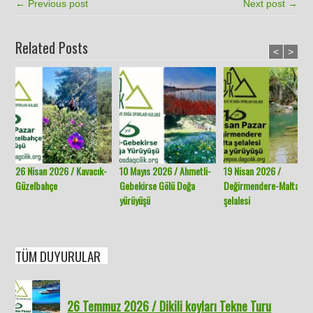
← Previous post
Next post →
Related Posts
<
>
26 Nisan 2026 / Kavacık-
10 Mayıs 2026 / Ahmetli-
19 Nisan 2026 /
Güzelbahçe
Gebekirse Gölü Doğa
Değirmendere-Malta
yürüyüşü
şelalesi
TÜM DUYURULAR
26 Temmuz 2026 / Dikili koyları Tekne Turu