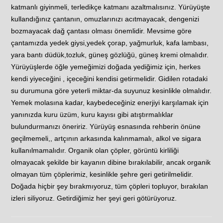
katmanlı giyinmeli, terledikçe katmanı azaltmalısınız. Yürüyüşte
kullandığınız çantanın, omuzlarınızı acıtmayacak, dengenizi
bozmayacak dağ çantası olması önemlidir. Mevsime göre
çantamızda yedek giysi,yedek çorap, yağmurluk, kafa lambası,
yara bantı düdük,tozluk, güneş gözlüğü, güneş kremi olmalıdır.
Yürüyüşlerde öğle yemeğimizi doğada yediğimiz için, herkes
kendi yiyeceğini , içeceğini kendisi getirmelidir. Gidilen rotadaki
su durumuna göre yeterli miktar-da suyunuz kesinlikle olmalıdır.
Yemek molasına kadar, kaybedeceğiniz enerjiyi karşılamak için
yanınızda kuru üzüm, kuru kayısı gibi atıştırmalıklar
bulundurmanızı öneririz. Yürüyüş esnasında rehberin önüne
geçilmemeli,, artçının arkasında kalınmamalı, alkol ve sigara
kullanılmamalıdır. Organik olan çöpler, görüntü kirliliği
olmayacak şekilde bir kayanın dibine bırakılabilir, ancak organik
olmayan tüm çöplerimiz, kesinlikle şehre geri getirilmelidir.
Doğada hiçbir şey bırakmıyoruz, tüm çöpleri topluyor, bırakılan
izleri siliyoruz. Getirdiğimiz her şeyi geri götürüyoruz.