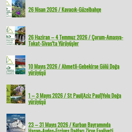
26 Nisan 2026 / Kavacık-Güzelbahçe
26 Haziran – 4 Temmuz 2026 / Çorum-Amasya-
Tokat-Sivas’ta Yürüyüşler
10 Mayıs 2026 / Ahmetli-Gebekirse Gölü Doğa
yürüyüşü
1 – 3 Mayıs 2026 / St Paul(Aziz Paul)Yolu Doğa
yürüyüşü
23 – 31 Mayıs 2026 / Kurban Bayramında
Hasan-Aydos-Erciyes Dağları Zirve Faaliyeti