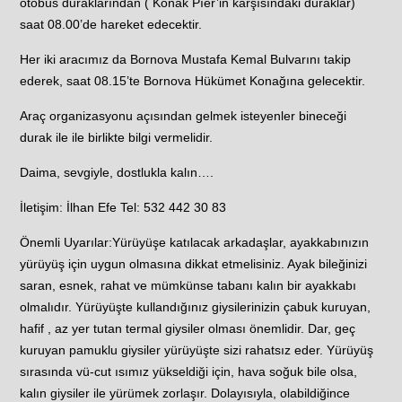
otobüs duraklarından ( Konak Pıer’in karşısındaki duraklar)
saat 08.00’de hareket edecektir.
Her iki aracımız da Bornova Mustafa Kemal Bulvarını takip
ederek, saat 08.15’te Bornova Hükümet Konağına gelecektir.
Araç organizasyonu açısından gelmek isteyenler bineceği
durak ile ile birlikte bilgi vermelidir.
Daima, sevgiyle, dostlukla kalın….
İletişim: İlhan Efe Tel: 532 442 30 83
Önemli Uyarılar:Yürüyüşe katılacak arkadaşlar, ayakkabınızın
yürüyüş için uygun olmasına dikkat etmelisiniz. Ayak bileğinizi
saran, esnek, rahat ve mümkünse tabanı kalın bir ayakkabı
olmalıdır. Yürüyüşte kullandığınız giysilerinizin çabuk kuruyan,
hafif , az yer tutan termal giysiler olması önemlidir. Dar, geç
kuruyan pamuklu giysiler yürüyüşte sizi rahatsız eder. Yürüyüş
sırasında vü-cut ısımız yükseldiği için, hava soğuk bile olsa,
kalın giysiler ile yürümek zorlaşır. Dolayısıyla, olabildiğince