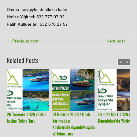
Daima, sevgiyle, dostlukla kalın…
Hafize Yiğit tel: 532 777 07 92
Fatih Kutluer tel: 532 670 27 57
← Previous post
Next post →
Related Posts
<
>
26 Temmuz 2026 / Dikili
21 Haziran 2026 / Dilek
19 – 21 Mart 2026 /
koyları Tekne Turu
Yarımadası
Kapadokya’da Yürüyüşle
Koyları(Güzelçamlı/Kuşada
sı)Tekne turu