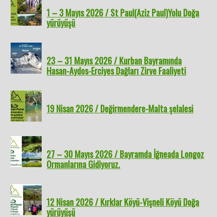
1 – 3 Mayıs 2026 / St Paul(Aziz Paul)Yolu Doğa
yürüyüşü
23 – 31 Mayıs 2026 / Kurban Bayramında
Hasan-Aydos-Erciyes Dağları Zirve Faaliyeti
19 Nisan 2026 / Değirmendere-Malta şelalesi
27 – 30 Mayıs 2026 / Bayramda İğneada Longoz
Ormanlarına Gidiyoruz.
12 Nisan 2026 / Kırklar Köyü-Vişneli Köyü Doğa
yürüyüşü