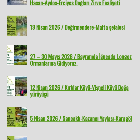
Hasan-Aydos-Erciyes Dağları Zirve Faaliyeti
19 Nisan 2026 / Değirmendere-Malta şelalesi
27 – 30 Mayıs 2026 / Bayramda İğneada Longoz
Ormanlarına Gidiyoruz.
12 Nisan 2026 / Kırklar Köyü-Vişneli Köyü Doğa
yürüyüşü
5 Nisan 2026 / Sancaklı-Kazancı Yaylası-Karagöl