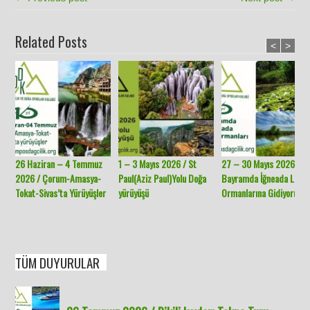
Related Posts
<
>
26 Haziran – 4 Temmuz
1 – 3 Mayıs 2026 / St
27 – 30 Mayıs 2026 /
2026 / Çorum-Amasya-
Paul(Aziz Paul)Yolu Doğa
Bayramda İğneada Long
Tokat-Sivas’ta Yürüyüşler
yürüyüşü
Ormanlarına Gidiyoruz.
TÜM DUYURULAR