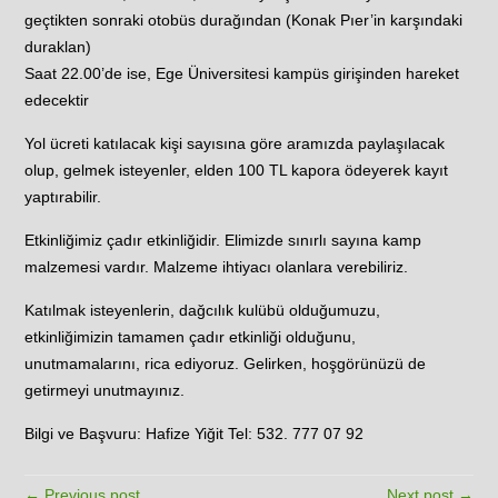
geçtikten sonraki otobüs durağından (Konak Pıer’in karşındaki
duraklan)
Saat 22.00’de ise, Ege Üniversitesi kampüs girişinden hareket
edecektir
Yol ücreti katılacak kişi sayısına göre aramızda paylaşılacak
olup, gelmek isteyenler, elden 100 TL kapora ödeyerek kayıt
yaptırabilir.
Etkinliğimiz çadır etkinliğidir. Elimizde sınırlı sayına kamp
malzemesi vardır. Malzeme ihtiyacı olanlara verebiliriz.
Katılmak isteyenlerin, dağcılık kulübü olduğumuzu,
etkinliğimizin tamamen çadır etkinliği olduğunu,
unutmamalarını, rica ediyoruz. Gelirken, hoşgörünüzü de
getirmeyi unutmayınız.
Bilgi ve Başvuru: Hafize Yiğit Tel: 532. 777 07 92
← Previous post
Next post →