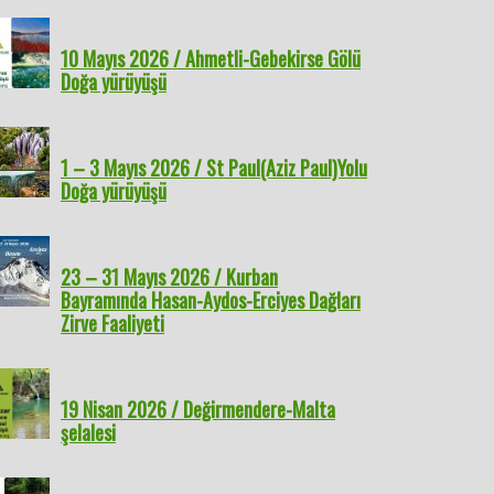
10 Mayıs 2026 / Ahmetli-Gebekirse Gölü
Doğa yürüyüşü
1 – 3 Mayıs 2026 / St Paul(Aziz Paul)Yolu
Doğa yürüyüşü
23 – 31 Mayıs 2026 / Kurban
Bayramında Hasan-Aydos-Erciyes Dağları
Zirve Faaliyeti
19 Nisan 2026 / Değirmendere-Malta
şelalesi