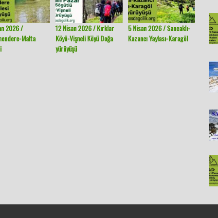
an 2026 /
12 Nisan 2026 / Kırklar
5 Nisan 2026 / Sancaklı-
29 Mar
mendere-Malta
Köyü-Vişneli Köyü Doğa
Kazancı Yaylası-Karagöl
Köyü-K
i
yürüyüşü