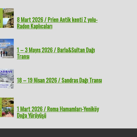
t 2026 / Barutçu
15 Mart 2026 / Balıklıova-
8 Mart 2026 / Prien Antik
1 Mart
8 Mart 2026 / Prien Antik kenti Z yolu-
eçi Kalesi
Mordoğan (Efes-Mimas
kenti Z yolu- Radon
Hamaml
Radon Kaplıcaları
yolu)
Kaplıcaları
Yürüyü
1 – 3 Mayıs 2026 / Barla&Sultan Dağı
Transı
18 – 19 Nisan 2026 / Sandras Dağı Transı
1 Mart 2026 / Roma Hamamları-Yeniköy
Doğa Yürüyüşü