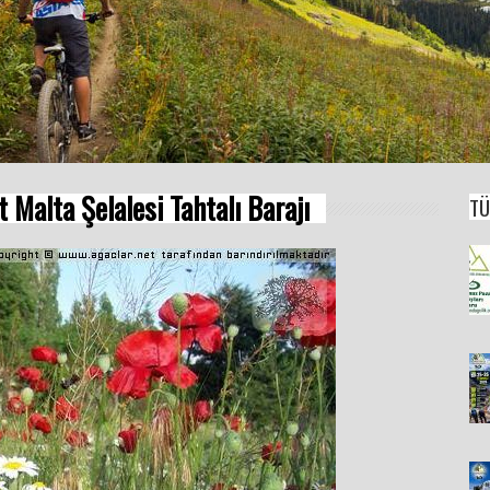
Malta Şelalesi Tahtalı Barajı
TÜ