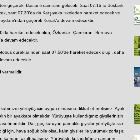
en geçerek, Bostanlı camisine gelecek. Saat 07.15 te Bostanlı
cek, saat 07.30’da da Karşıyaka iskeleden hareket edecek ve
meydanı’ndan geçerek Konak’a devam edecektir.
0’da hareket edecek olup, Özkanlar- Çamkıran- Bornova
a devam edecektir.
 otobüs duraklarından saat 07.50’de hareket edecek olup , daha
 devam edecektir.
 vermelidir.
kabınızın yürüyüş için uygun olmasına dikkat et-melisiniz. Ayak
n bir ayakkabı olmalıdır. Yürüyüşte kullandığınız giysilerinizin
ması önemlidir. Dar, geç kuruyan pamuklu giysiler yürüyüşte sizi
i için, hava soğuk bile olsa, kalın giysiler ile yürümek zorlaşır.
kçe katmanı azaltmalısınız. Yürüyüşte kullandığınız çantanın,