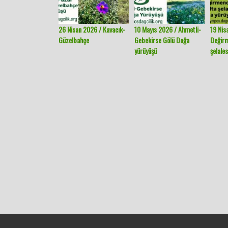
26 Nisan 2026 / Kavacık-
10 Mayıs 2026 / Ahmetli-
19 Nis
Güzelbahçe
Gebekirse Gölü Doğa
Değir
yürüyüşü
şelales