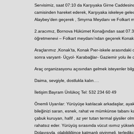
Servisimiz, saat 07:10 da Karşıyaka Girne Caddesind
camisinden hareket ederek, Karşıyaka iskeleye gele
Alaybey’den geçerek , Smyrna Meydanı ve Folkart 
2.aracımız, Bornova Hükümet Konağından saat 07.3
öğretmenevi – Folkart meydanı’ndan geçerek Konak’
Araçlarımız ,Konak’ta, Konak Pıer-iskele arasındaki
sonra varyant- Üçyol- Karabağlar- Gaziemir yolu ile
Araç organizasyonu açısından gelmek isteyenler bilgi
Daima, sevgiyle, dostlukla kalın….
İletişim:Bayram Ünlükoç Tel: 532 234 60 49
Önemli Uyarılar: Yürüyüşe katılacak arkadaşlar, ayak
bileğinizi saran, esnek, rahat ve mümkünse tabanı kalı
çabuk kuruyan, hafif , az yer tutan termal giysiler ol
rahatsız eder. Yürüyüş sırasında vücut ısımız yükseldiğ
Dolayısıyla, olabildiğince katmanlı giyinmeli, terledi