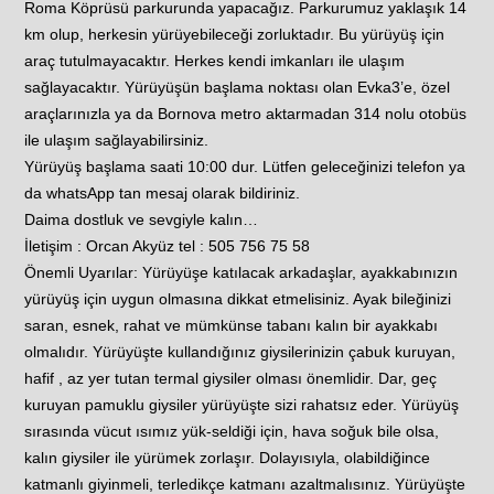
Roma Köprüsü parkurunda yapacağız. Parkurumuz yaklaşık 14
km olup, herkesin yürüyebileceği zorluktadır. Bu yürüyüş için
araç tutulmayacaktır. Herkes kendi imkanları ile ulaşım
sağlayacaktır. Yürüyüşün başlama noktası olan Evka3’e, özel
araçlarınızla ya da Bornova metro aktarmadan 314 nolu otobüs
ile ulaşım sağlayabilirsiniz.
Yürüyüş başlama saati 10:00 dur. Lütfen geleceğinizi telefon ya
da whatsApp tan mesaj olarak bildiriniz.
Daima dostluk ve sevgiyle kalın…
İletişim : Orcan Akyüz tel : 505 756 75 58
Önemli Uyarılar: Yürüyüşe katılacak arkadaşlar, ayakkabınızın
yürüyüş için uygun olmasına dikkat etmelisiniz. Ayak bileğinizi
saran, esnek, rahat ve mümkünse tabanı kalın bir ayakkabı
olmalıdır. Yürüyüşte kullandığınız giysilerinizin çabuk kuruyan,
hafif , az yer tutan termal giysiler olması önemlidir. Dar, geç
kuruyan pamuklu giysiler yürüyüşte sizi rahatsız eder. Yürüyüş
sırasında vücut ısımız yük-seldiği için, hava soğuk bile olsa,
kalın giysiler ile yürümek zorlaşır. Dolayısıyla, olabildiğince
katmanlı giyinmeli, terledikçe katmanı azaltmalısınız. Yürüyüşte