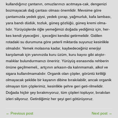
kullandığınız çantanın, omuzlarınızı acıtmaya-cak, dengenizi
bozmayacak dağ çantası olması önemlidir. Mevsime göre
çantamızda yedek giysi, yedek çorap, yağmurluk, kafa lambası,
yara bandı düdük, tozluk, güneş gözlüğü, güneş kremi olma-
lıdır. Yürüyüşlerde öğle yemeğimizi doğada yediğimiz için, her-
kes kendi yiyeceğini , içeceğini kendisi getirmelidir. Gidilen
rotadaki su durumuna göre yeterli miktarda suyunuz kesinlikle
olmalıdır. Yemek molasına kadar, kaybedeceğiniz enerjiyi
karşılamak için yanınızda kuru üzüm, kuru kayısı gibi atıştır-
malıklar bulundurmanızı öneririz. Yürüyüş esnasında rehberin
önüne geçilmemeli,, artçının arkasın-da kalınmamalı, alkol ve
sigara kullanılmamalıdır. Organik olan çöpler, görüntü kirliliği
olmayacak şekilde bir kayanın dibine bırakılabilir, ancak organik
olmayan tüm çöplerimiz, kesinlikle şehre geri geti-rilmelidir.
Doğada hiçbir şey bırakmıyoruz, tüm çöpleri topluyor, bırakılan
izleri siliyoruz. Getirdiğimiz her şeyi geri götürüyoruz.
← Previous post
Next post →