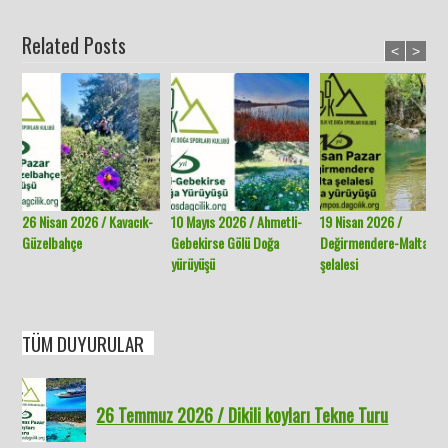
Related Posts
<
>
26 Nisan 2026 / Kavacık-
10 Mayıs 2026 / Ahmetli-
19 Nisan 2026 /
Güzelbahçe
Gebekirse Gölü Doğa
Değirmendere-Malta
yürüyüşü
şelalesi
TÜM DUYURULAR
26 Temmuz 2026 / Dikili koyları Tekne Turu