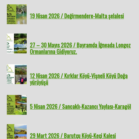
19 Nisan 2026 / Değirmendere-Malta şelalesi
27 – 30 Mayıs 2026 / Bayramda İğneada Longoz
Ormanlarına Gidiyoruz.
12 Nisan 2026 / Kırklar Köyü-Vişneli Köyü Doğa
yürüyüşü
5 Nisan 2026 / Sancaklı-Kazancı Yaylası-Karagöl
29 Mart 2026 / Barutçu Köyü-Keçi Kalesi