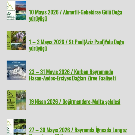
10 Mayıs 2026 / Ahmetli-Gebekirse Gölü Doğa
yürüyüşü
1 – 3 Mayıs 2026 / St Paul(Aziz Paul)Yolu Doğa
yürüyüşü
23 – 31 Mayıs 2026 / Kurban Bayramında
Hasan-Aydos-Erciyes Dağları Zirve Faaliyeti
19 Nisan 2026 / Değirmendere-Malta şelalesi
27 – 30 Mayıs 2026 / Bayramda İğneada Longoz