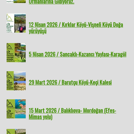
Ormanlarına Gidiyoruz.
12 Nisan 2026 / Kırklar Köyü-Vişneli Köyü Doğa
yürüyüşü
5 Nisan 2026 / Sancaklı-Kazancı Yaylası-Karagöl
29 Mart 2026 / Barutçu Köyü-Keçi Kalesi
15 Mart 2026 / Balıklıova- Mordoğan (Efes-
Mimas yolu)