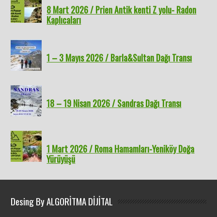
8 Mart 2026 / Prien Antik kenti Z yolu- Radon
Kaplıcaları
1 – 3 Mayıs 2026 / Barla&Sultan Dağı Transı
18 – 19 Nisan 2026 / Sandras Dağı Transı
1 Mart 2026 / Roma Hamamları-Yeniköy Doğa
Yürüyüşü
Desing By ALGORİTMA DİJİTAL