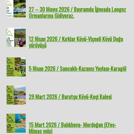
27 – 30 Mayıs 2026 / Bayramda İğneada Longoz
Ormanlarına Gidiyoruz.
12 Nisan 2026 / Kırklar Köyü-Vişneli Köyü Doğa
yürüyüşü
5 Nisan 2026 / Sancaklı-Kazancı Yaylası-Karagöl
29 Mart 2026 / Barutçu Köyü-Keçi Kalesi
15 Mart 2026 / Balıklıova- Mordoğan (Efes-
Mimas yolu)