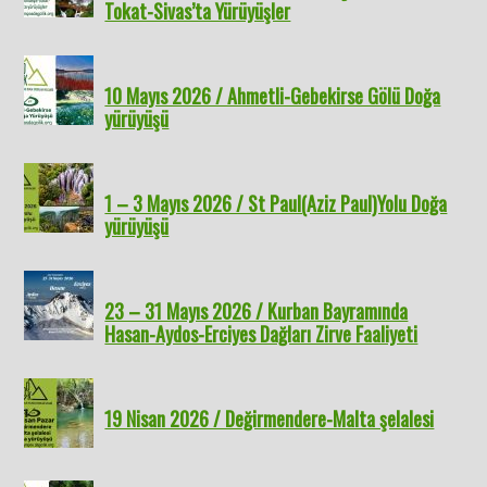
Tokat-Sivas’ta Yürüyüşler
10 Mayıs 2026 / Ahmetli-Gebekirse Gölü Doğa
yürüyüşü
1 – 3 Mayıs 2026 / St Paul(Aziz Paul)Yolu Doğa
yürüyüşü
23 – 31 Mayıs 2026 / Kurban Bayramında
Hasan-Aydos-Erciyes Dağları Zirve Faaliyeti
19 Nisan 2026 / Değirmendere-Malta şelalesi