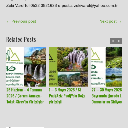
Zeki VarolTel:0532 3821628 e-posta: zekivarol@yahoo.com.tr
← Previous post
Next post →
Related Posts
<
>
26 Haziran – 4 Temmuz
1 – 3 Mayıs 2026 / St
27 – 30 Mayıs 2026 /
2026 / Çorum-Amasya-
Paul(Aziz Paul)Yolu Doğa
Bayramda İğneada Long
Tokat-Sivas’ta Yürüyüşler
yürüyüşü
Ormanlarına Gidiyoruz.