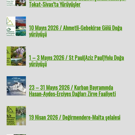
Tokat-Sivas’ta Yürüyüşler
10 Mayıs 2026 / Ahmetli-Gebekirse Gölü Doğa
yürüyüşü
1 – 3 Mayıs 2026 / St Paul(Aziz Paul)Yolu Doğa
yürüyüşü
23 – 31 Mayıs 2026 / Kurban Bayramında
Hasan-Aydos-Erciyes Dağları Zirve Faaliyeti
19 Nisan 2026 / Değirmendere-Malta şelalesi