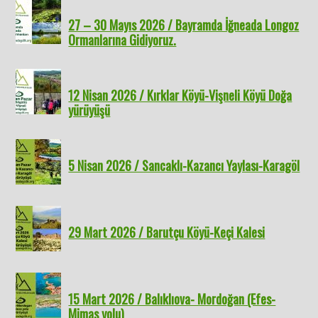
27 – 30 Mayıs 2026 / Bayramda İğneada Longoz
Ormanlarına Gidiyoruz.
12 Nisan 2026 / Kırklar Köyü-Vişneli Köyü Doğa
yürüyüşü
5 Nisan 2026 / Sancaklı-Kazancı Yaylası-Karagöl
29 Mart 2026 / Barutçu Köyü-Keçi Kalesi
15 Mart 2026 / Balıklıova- Mordoğan (Efes-
Mimas yolu)