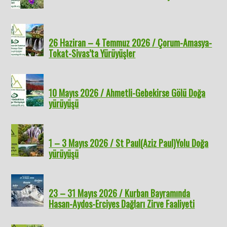
26 Haziran – 4 Temmuz 2026 / Çorum-Amasya-
Tokat-Sivas’ta Yürüyüşler
10 Mayıs 2026 / Ahmetli-Gebekirse Gölü Doğa
yürüyüşü
1 – 3 Mayıs 2026 / St Paul(Aziz Paul)Yolu Doğa
yürüyüşü
23 – 31 Mayıs 2026 / Kurban Bayramında
Hasan-Aydos-Erciyes Dağları Zirve Faaliyeti