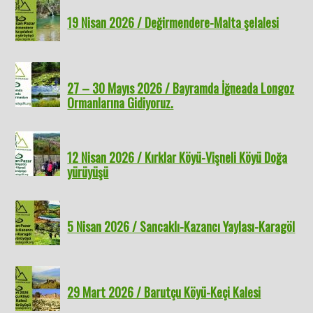
19 Nisan 2026 / Değirmendere-Malta şelalesi
27 – 30 Mayıs 2026 / Bayramda İğneada Longoz
Ormanlarına Gidiyoruz.
12 Nisan 2026 / Kırklar Köyü-Vişneli Köyü Doğa
yürüyüşü
5 Nisan 2026 / Sancaklı-Kazancı Yaylası-Karagöl
29 Mart 2026 / Barutçu Köyü-Keçi Kalesi