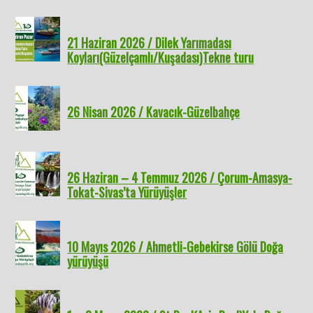
21 Haziran 2026 / Dilek Yarımadası
Koyları(Güzelçamlı/Kuşadası)Tekne turu
26 Nisan 2026 / Kavacık-Güzelbahçe
26 Haziran – 4 Temmuz 2026 / Çorum-Amasya-
Tokat-Sivas’ta Yürüyüşler
10 Mayıs 2026 / Ahmetli-Gebekirse Gölü Doğa
yürüyüşü