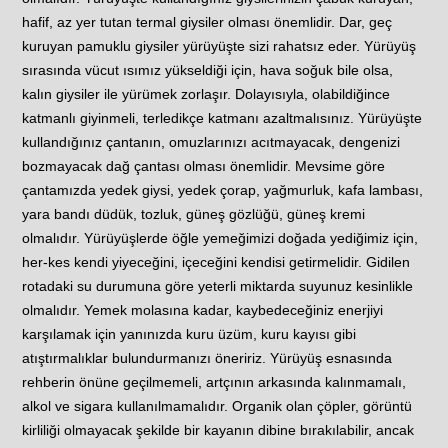
hafif, az yer tutan termal giysiler olması önemlidir. Dar, geç
kuruyan pamuklu giysiler yürüyüşte sizi rahatsız eder. Yürüyüş
sırasında vücut ısımız yükseldiği için, hava soğuk bile olsa,
kalın giysiler ile yürümek zorlaşır. Dolayısıyla, olabildiğince
katmanlı giyinmeli, terledikçe katmanı azaltmalısınız. Yürüyüşte
kullandığınız çantanın, omuzlarınızı acıtmayacak, dengenizi
bozmayacak dağ çantası olması önemlidir. Mevsime göre
çantamızda yedek giysi, yedek çorap, yağmurluk, kafa lambası,
yara bandı düdük, tozluk, güneş gözlüğü, güneş kremi
olmalıdır. Yürüyüşlerde öğle yemeğimizi doğada yediğimiz için,
her-kes kendi yiyeceğini, içeceğini kendisi getirmelidir. Gidilen
rotadaki su durumuna göre yeterli miktarda suyunuz kesinlikle
olmalıdır. Yemek molasına kadar, kaybedeceğiniz enerjiyi
karşılamak için yanınızda kuru üzüm, kuru kayısı gibi
atıştırmalıklar bulundurmanızı öneririz. Yürüyüş esnasında
rehberin önüne geçilmemeli, artçının arkasında kalınmamalı,
alkol ve sigara kullanılmamalıdır. Organik olan çöpler, görüntü
kirliliği olmayacak şekilde bir kayanın dibine bırakılabilir, ancak