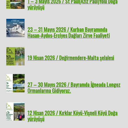
1 – 3 Mayıs 2026 / St Paul(Aziz Paul)Yolu Doğa
yürüyüşü
23 – 31 Mayıs 2026 / Kurban Bayramında
Hasan-Aydos-Erciyes Dağları Zirve Faaliyeti
19 Nisan 2026 / Değirmendere-Malta şelalesi
27 – 30 Mayıs 2026 / Bayramda İğneada Longoz
Ormanlarına Gidiyoruz.
12 Nisan 2026 / Kırklar Köyü-Vişneli Köyü Doğa
yürüyüşü