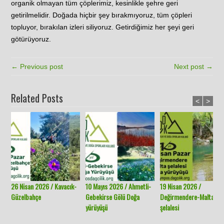
organik olmayan tüm çöplerimiz, kesinlikle şehre geri
getirilmelidir. Doğada hiçbir şey bırakmıyoruz, tüm çöpleri
topluyor, bırakılan izleri siliyoruz. Getirdiğimiz her şeyi geri
götürüyoruz.
← Previous post
Next post →
Related Posts
<
>
26 Nisan 2026 / Kavacık-
10 Mayıs 2026 / Ahmetli-
19 Nisan 2026 /
Güzelbahçe
Gebekirse Gölü Doğa
Değirmendere-Malta
yürüyüşü
şelalesi