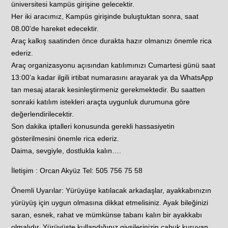
üniversitesi kampüs girişine gelecektir.
Her iki aracımız, Kampüs girişinde buluştuktan sonra, saat
08.00’de hareket edecektir.
Araç kalkış saatinden önce durakta hazır olmanızı önemle rica
ederiz.
Araç organizasyonu açısından katılımınızı Cumartesi günü saat
13:00’a kadar ilgili irtibat numarasını arayarak ya da WhatsApp
tan mesaj atarak kesinleştirmeniz gerekmektedir. Bu saatten
sonraki katılım istekleri araçta uygunluk durumuna göre
değerlendirilecektir.
Son dakika iptalleri konusunda gerekli hassasiyetin
gösterilmesini önemle rica ederiz.
Daima, sevgiyle, dostlukla kalın….
İletişim : Orcan Akyüz Tel: 505 756 75 58
Önemli Uyarılar: Yürüyüşe katılacak arkadaşlar, ayakkabınızın
yürüyüş için uygun olmasına dikkat etmelisiniz. Ayak bileğinizi
saran, esnek, rahat ve mümkünse tabanı kalın bir ayakkabı
olmalıdır. Yürüyüşte kullandığınız giysilerinizin çabuk kuruyan,