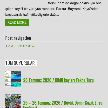
tarihî, hem de doğal dokusuyla öne
çıkan keyifli bir yürüyüş rotasıdır. Parkur, Bayramlı Köyü’nden
başlayarak hafif yükselişlerle dağ…
READ MORE
Post navigation
1
2
3
…
26
Next →
TÜM DUYURULAR
26 Temmuz 2026 / Dikili koyları Tekne Turu
25 – 26 Temmuz 2026 / Büyük Demir Kazık Zirve
Faaliyeti