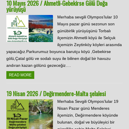
10 Mayıs 2026 / Ahmetli-Gebekirse Gölü Doğa
yürüyüşü
Merhaba sevgili Olympos’lular 10
Mayıs pazar günü sezonun son
günübirlik yürüyüşünü Torbalı
ilçemizin Ahmetli köyü ile Selçuk
ilçemizin Zeytinköy köyleri arasında
yapacağız.Parkurumuz boyunca barutçu köyü ,Gebekirse
gölü,Çatal gölü ve sodalı suyu ile bilinen doğal bir havuzu
andıran kazan gölünü gezeceğiz….
READ MORE
19 Nisan 2026 / Değirmendere-Malta şelalesi
Merhaba Sevgili Olympos’lular 19
Nisan Pazar günü Menderes
ilçemizin, Değirmendere köyünde
bulunan, doğal ve büyüleyici bir
güzelliğe sahip Malta Şelalesi