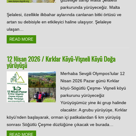
parkurunda yürüyeceğiz. Malta
Şelalesi, özellikle ilkbahar aylarında canlanan bitki örtüsü ve
artan su debisiyle en etkileyici haline ulaşıyor. Şelaleye
ulaşan…
READ MORE
12 Nisan 2026 / Kırklar Köyü-Vişneli Köyü Doğa
yürüyüşü
Merhaba Sevgili Olympos’lular 12
Nisan 2026 Pazar günü Kırklar
köyü-Sögütlü Çeşme- Vişneli köyü
parkurunu yürüyeceğiz
Yürüyüşümüz yine iki grup halinde
olacaktır. A grubu yürüyüşe, Kırklar
köyü’nden başlayarak, orman içi patikalardan 6 km yürüyüş
sonrası Söğütlü Çeşme düzlüğüne çıkacak ve burada…
READ MORE