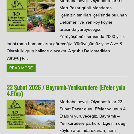
Merhaba sevgili Olympos’lular 01
Mart Pazar günü Menderes
ilçemizin sınırları içerisinde bulunan
Deliömerli ve Yeniköy köyleri
arasında yürüyeceğiz.
Yürüyüşümüz sırasında 2000 yıllık
tarihi roma hamamlarını göreceğiz. Yürüyüşümüz yine A ve B
Olarak iki grup halinde olacaktır. A grubu Deliömerliden
yürüyüşe…
READ MORE
22 Şubat 2026 / Bayramlı-Yenikurudere (Efeler yolu
4.Etap)
Merhaba sevgili Olympos’lular 22
Şubat Pazar günü Efeler yolunun 4.
Etabını yürüyeceğiz. Bayramlı –
Yenikurudere parkuru, Ege’nin dağ
köyleri arasında uzanan, hem