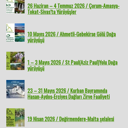
26 Haziran – 4 Temmuz 2026 / Çorum-Amasya-
Tokat-Sivas’ta Yürüyüşler
10 Mayıs 2026 / Ahmetli-Gebekirse Gölü Doğa
yürüyüşü
1 – 3 Mayıs 2026 / St Paul(Aziz Paul)Yolu Doğa
yürüyüşü
23 – 31 Mayıs 2026 / Kurban Bayramında
Hasan-Aydos-Erciyes Dağları Zirve Faaliyeti
19 Nisan 2026 / Değirmendere-Malta şelalesi