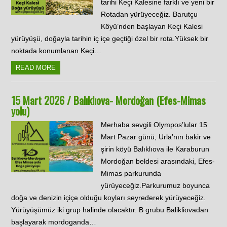
tarihi Keçi Kalesine farklı ve yeni bir
Rotadan yürüyeceğiz. Barutçu
Köyü’nden başlayan Keçi Kalesi
yürüyüşü, doğayla tarihin iç içe geçtiği özel bir rota.Yüksek bir
noktada konumlanan Keçi…
READ MORE
15 Mart 2026 / Balıklıova- Mordoğan (Efes-Mimas
yolu)
Merhaba sevgili Olympos’lular 15
Mart Pazar günü, Urla’nın bakir ve
şirin köyü Balıklıova ile Karaburun
Mordoğan beldesi arasındaki, Efes-
Mimas parkurunda
yürüyeceğiz.Parkurumuz boyunca
doğa ve denizin içiçe olduğu koyları seyrederek yürüyeceğiz.
Yürüyüşümüz iki grup halinde olacaktır. B grubu Balikliovadan
başlayarak mordoganda…