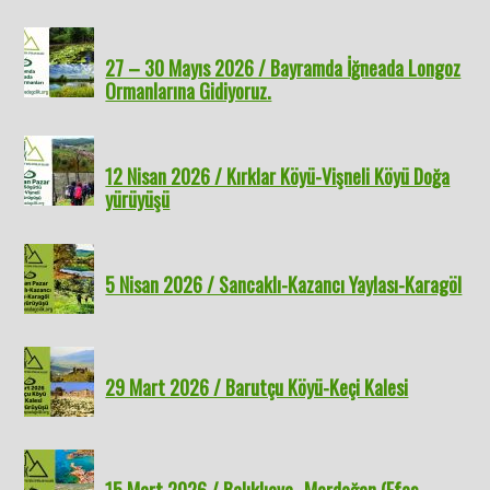
27 – 30 Mayıs 2026 / Bayramda İğneada Longoz
Ormanlarına Gidiyoruz.
12 Nisan 2026 / Kırklar Köyü-Vişneli Köyü Doğa
yürüyüşü
5 Nisan 2026 / Sancaklı-Kazancı Yaylası-Karagöl
29 Mart 2026 / Barutçu Köyü-Keçi Kalesi
15 Mart 2026 / Balıklıova- Mordoğan (Efes-