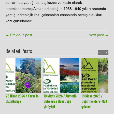
sonlarında yaptığı sondaj kazısı ve kesin olarak
tanımlanamamış Alman arkeoloğun 1938-1940 yılları arasında
yaptığı arkeolojik kazı çalışmaları esnasında açmış oldukları
kazı çukurlarıdır.
← Previous post
Next post →
Related Posts
<
>
26 Nisan 2026 / Kavacık-
10 Mayıs 2026 / Ahmetli-
19 Nisan 2026 /
Güzelbahçe
Gebekirse Gölü Doğa
Değirmendere-Malta
yürüyüşü
şelalesi