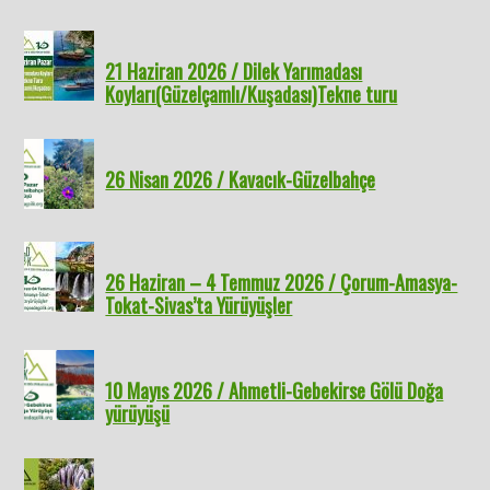
21 Haziran 2026 / Dilek Yarımadası
Koyları(Güzelçamlı/Kuşadası)Tekne turu
26 Nisan 2026 / Kavacık-Güzelbahçe
26 Haziran – 4 Temmuz 2026 / Çorum-Amasya-
Tokat-Sivas’ta Yürüyüşler
10 Mayıs 2026 / Ahmetli-Gebekirse Gölü Doğa
yürüyüşü