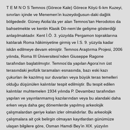
T E M N O S Temnos (Görece Kale) Görece Köyü 6-km Kuzeyi,
sınırları içinde ve Menemen’in kuzeydoğusun-daki dağlık
bölgededir. Güney Aiolia’da yer alan Temnos’tan Herodotos da
bahsetmekte ve kentin Klasik Dö-nem’de gelişme gösterdiği
anlaşılmaktadır. Kent İ.Ö. 3. yüzyılda Pergamon topraklarına
katılarak Roma hâkimiyetine girmiş ve İ.S. 9. yüzyıla kadar
iskân edilmeye devam etmiştir. Temnos Araştırma Projesi, 2006
yılında, Roma III Üniversitesi’nden Giuseppe Ragone
tarafından başlatılmıştır. Temnos’da yapılan Agora’nın üst
terasındaki jeofizik taramaları esnasında, bazı eski kazı
çukurları ile kazılmış sur duvarları veya büyük teras temelleri
olduğu düşünülen kalıntılar tespit edilmiştir. Bu tespit edilen
kalıntılar muhtemelen 1934 yılında P. Devambez tarafından
yapılan ve yayınlanmamış kazılarından veya bu alandaki daha
erken veya daha geç dönemlerde yapılmış arkeolojik
çalışmalardan geriye kalan izler olmalıdırlar. Bu arkeolojik
çalışmalara ait çok belirgin olmayan kayıtlardan günümüze
ulaşan bilgilere göre, Osman Hamdi Bey’in XIX. yüzyılın