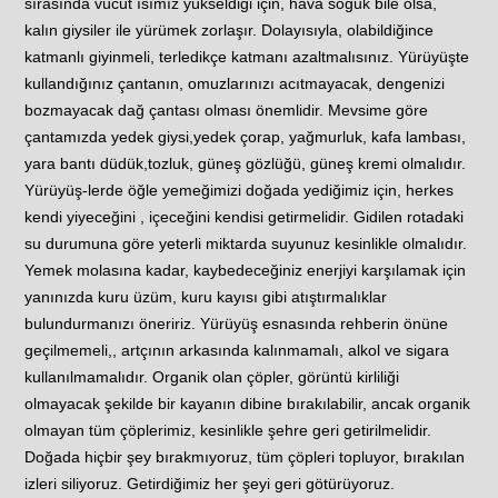
sırasında vücut ısımız yükseldiği için, hava soğuk bile olsa,
kalın giysiler ile yürümek zorlaşır. Dolayısıyla, olabildiğince
katmanlı giyinmeli, terledikçe katmanı azaltmalısınız. Yürüyüşte
kullandığınız çantanın, omuzlarınızı acıtmayacak, dengenizi
bozmayacak dağ çantası olması önemlidir. Mevsime göre
çantamızda yedek giysi,yedek çorap, yağmurluk, kafa lambası,
yara bantı düdük,tozluk, güneş gözlüğü, güneş kremi olmalıdır.
Yürüyüş-lerde öğle yemeğimizi doğada yediğimiz için, herkes
kendi yiyeceğini , içeceğini kendisi getirmelidir. Gidilen rotadaki
su durumuna göre yeterli miktarda suyunuz kesinlikle olmalıdır.
Yemek molasına kadar, kaybedeceğiniz enerjiyi karşılamak için
yanınızda kuru üzüm, kuru kayısı gibi atıştırmalıklar
bulundurmanızı öneririz. Yürüyüş esnasında rehberin önüne
geçilmemeli,, artçının arkasında kalınmamalı, alkol ve sigara
kullanılmamalıdır. Organik olan çöpler, görüntü kirliliği
olmayacak şekilde bir kayanın dibine bırakılabilir, ancak organik
olmayan tüm çöplerimiz, kesinlikle şehre geri getirilmelidir.
Doğada hiçbir şey bırakmıyoruz, tüm çöpleri topluyor, bırakılan
izleri siliyoruz. Getirdiğimiz her şeyi geri götürüyoruz.