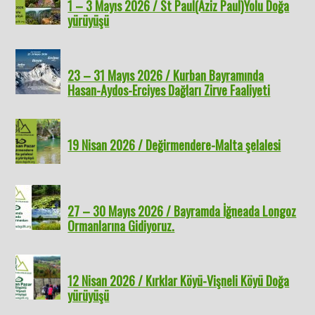
1 – 3 Mayıs 2026 / St Paul(Aziz Paul)Yolu Doğa
yürüyüşü
23 – 31 Mayıs 2026 / Kurban Bayramında
Hasan-Aydos-Erciyes Dağları Zirve Faaliyeti
19 Nisan 2026 / Değirmendere-Malta şelalesi
27 – 30 Mayıs 2026 / Bayramda İğneada Longoz
Ormanlarına Gidiyoruz.
12 Nisan 2026 / Kırklar Köyü-Vişneli Köyü Doğa
yürüyüşü